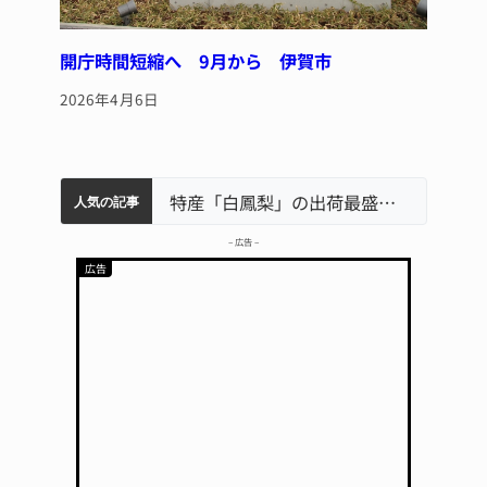
開庁時間短縮へ 9月から 伊賀市
2026年4月6日
中学校の陶壁モニュメント 地元建設会社がボランティアで清掃 伊賀
名張市水道料金47％値上げへ 答申案、審議会で大筋まとまる
名張市立病院のDMAT、熊本地震の被災地へ 能登以来3回目の派遣
特産「白鳳梨」の出荷最盛期 直売所にぎわう 伊賀
人気の記事
– 広告 –