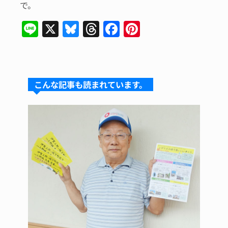
で。
Li
X
Bl
T
F
Pi
n
u
hr
a
n
e
e
e
c
te
s
a
e
re
こんな記事も読まれています。
k
d
b
st
y
s
o
o
k