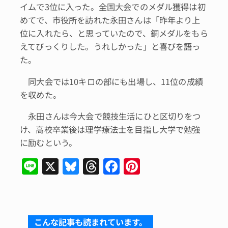
イムで3位に入った。全国大会でのメダル獲得は初
めてで、市役所を訪れた永田さんは「昨年より上
位に入れたら、と思っていたので、銅メダルをもら
えてびっくりした。うれしかった」と喜びを語っ
た。
同大会では10キロの部にも出場し、11位の成績
を収めた。
永田さんは今大会で競技生活にひと区切りをつ
け、高校卒業後は理学療法士を目指し大学で勉強
に励むという。
Li
X
Bl
T
F
Pi
n
u
hr
a
n
e
e
e
c
te
s
a
e
re
こんな記事も読まれています。