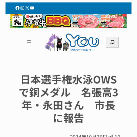
Facebook
Instagram
X
YouTube
検
索
日本選手権水泳OWS
で銅メダル 名張高3
年・永田さん 市長
に報告
2024年10月26日
10