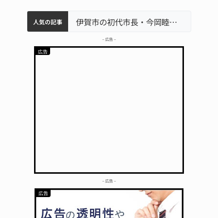
特産「白鳳梨」の出荷最盛期 直売所にぎわう 伊賀
名張市水道料金47％値上げへ 答申案、審議会で大筋まとまる
名張市立病院のDMAT、熊本地震の被災地へ 能登以来3回目の派遣
伊賀市の初代市長・今岡睦之さん死去 87歳
人気の記事
– 広告 –
– 広告 –