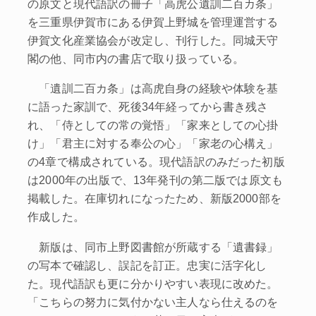
の原文と現代語訳の冊子「高虎公遺訓二百カ条」
を三重県伊賀市にある伊賀上野城を管理運営する
伊賀文化産業協会が改定し、刊行した。同城天守
閣の他、同市内の書店で取り扱っている。
「遺訓二百カ条」は高虎自身の経験や体験を基
に語った家訓で、死後34年経ってから書き残さ
れ、「侍としての常の覚悟」「家来としての心掛
け」「君主に対する奉公の心」「家老の心構え」
の4章で構成されている。現代語訳のみだった初版
は2000年の出版で、13年発刊の第二版では原文も
掲載した。在庫切れになったため、新版2000部を
作成した。
新版は、同市上野図書館が所蔵する「遺書録」
の写本で確認し、誤記を訂正。忠実に活字化し
た。現代語訳も更に分かりやすい表現に改めた。
「こちらの努力に気付かない主人なら仕えるのを