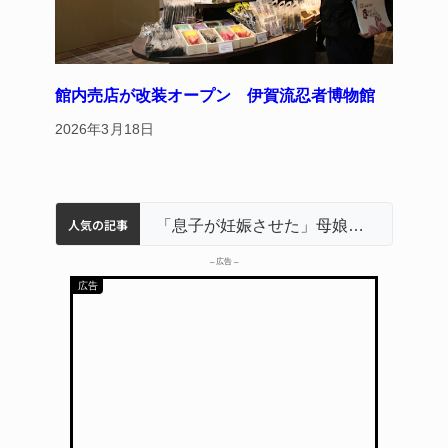
館内売店が改装オープン 伊賀流忍者博物館
2026年3月18日
人気の記事
名張市立病院のDMAT、熊本地震の被災地へ 能登以来3回目の派遣
中学校の陶壁モニュメント 地元建設会社がボランティアで清掃 伊賀
名張市水道料金47％値上げへ 答申案、審議会で大筋まとまる
器物損壊容疑で83歳女逮捕 伊賀署
「息子が妊娠させた」母娘だまされ400万円詐欺被害 名張
– 広告 –