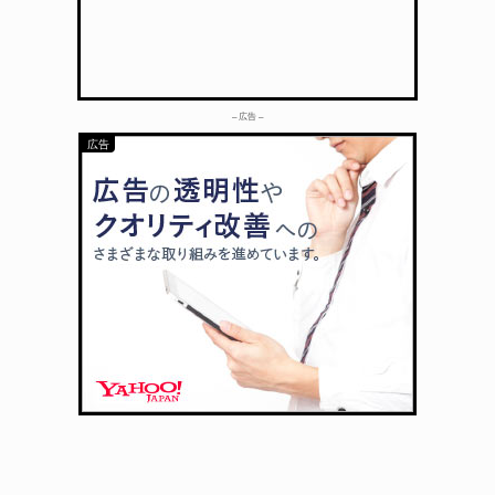
– 広告 –