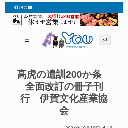
Facebook
Instagram
X
YouTube
検
索
高虎の遺訓200か条
全面改訂の冊子刊
行 伊賀文化産業協
会
2024年10月10日
46