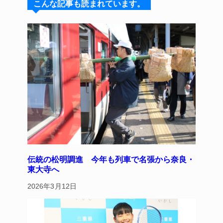
こんな記事も読まれています。
k
d
b
st
y
s
o
o
k
伝統の松明調進 今年も列車で名張から奈良・
東大寺へ
2026年3月12日