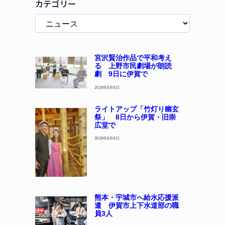
カテゴリー
宮沢賢治作品で平和考え
る 上野市民劇場が朗読
劇 9日に伊賀で
2026年8月8日
ライトアップ「竹灯り幽玄
祭」 8日から伊賀・旧崇
広堂で
2026年8月8日
熊本・宇城市へ給水応援派
遣 伊賀市上下水道部の職
員3人