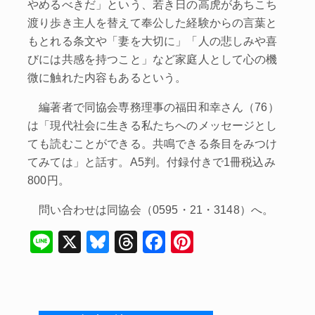
やめるべきだ」という、若き日の高虎があちこち
渡り歩き主人を替えて奉公した経験からの言葉と
もとれる条文や「妻を大切に」「人の悲しみや喜
びには共感を持つこと」など家庭人として心の機
微に触れた内容もあるという。
編著者で同協会専務理事の福田和幸さん（76）
は「現代社会に生きる私たちへのメッセージとし
ても読むことができる。共鳴できる条目をみつけ
てみては」と話す。A5判。付録付きで1冊税込み
800円。
問い合わせは同協会（0595・21・3148）へ。
Li
X
Bl
T
F
Pi
n
u
hr
a
nt
e
e
e
c
er
s
a
e
e