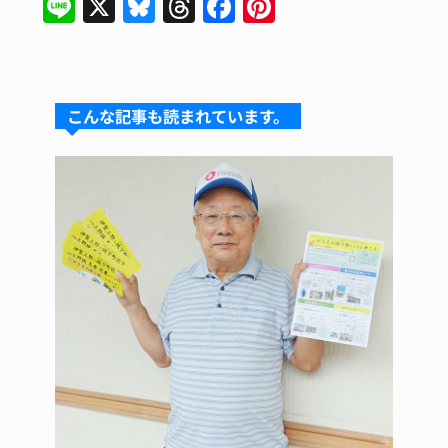
Li
X
Bl
T
F
Pi
n
u
hr
a
n
e
e
e
c
te
s
a
e
re
こんな記事も読まれています。
k
d
b
st
y
s
o
o
k