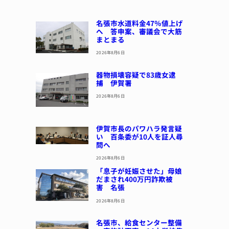
名張市水道料金47％値上げ
へ 答申案、審議会で大筋
まとまる
2026年8月6日
器物損壊容疑で83歳女逮
捕 伊賀署
2026年8月6日
伊賀市長のパワハラ発言疑
い 百条委が10人を証人尋
問へ
2026年8月6日
「息子が妊娠させた」母娘
だまされ400万円詐欺被
害 名張
2026年8月6日
名張市、給食センター整備