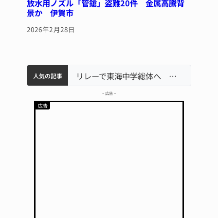
放水用ノズル「管鎗」盗難20件 金属高騰背
景か 伊賀市
2026年2月28日
中学校の陶壁モニュメント 地元建設会社がボランティアで清掃 伊賀
【インターハイ⑨】ソフトテニス ミス減らし上位狙う 近大高専
名張市立病院のDMAT、熊本地震の被災地へ 能登以来3回目の派遣
リレーで東海中学総体へ 伊賀・名張
人気の記事
– 広告 –