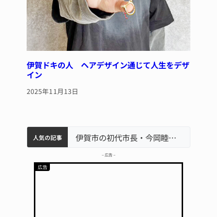
伊賀ドキの人 ヘアデザイン通じて人生をデザ
イン
2025年11月13日
特産「白鳳梨」の出荷最盛期 直売所にぎわう 伊賀
名張市水道料金47％値上げへ 答申案、審議会で大筋まとまる
名張市立病院のDMAT、熊本地震の被災地へ 能登以来3回目の派遣
伊賀市の初代市長・今岡睦之さん死去 87歳
人気の記事
– 広告 –