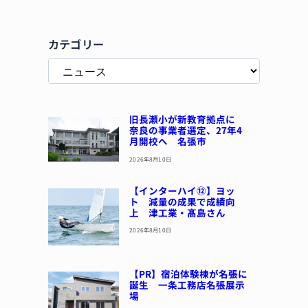
カテゴリー
旧長瀬小が新教育拠点に
奈良の事業者選定、27年4
月開校へ 名張市
2026年8月10日
【インターハイ⑫】ヨッ
ト 減量の成果で成績向
上 津工業・髙島さん
2026年8月10日
【PR】宿泊体験棟が名張に
誕生 一条工務店名張展示
場