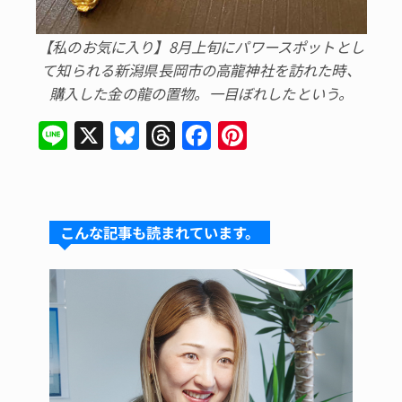
【私のお気に入り】8月上旬にパワースポットとし
て知られる新潟県長岡市の高龍神社を訪れた時、
購入した金の龍の置物。一目ぼれしたという。
Li
X
Bl
T
F
Pi
n
u
hr
a
n
e
e
e
c
te
s
a
e
re
こんな記事も読まれています。
k
d
b
st
y
s
o
o
k