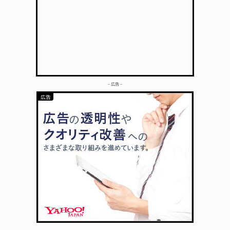
– 広告 –