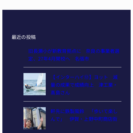
最近の投稿
旧長瀬小が新教育拠点に 奈良の事業者選
定、27年4月開校へ 名張市
【インターハイ⑫】ヨット 減
量の成果で成績向上 津工業・
髙島さん
軒先に鉄製風鈴 「歩いて楽し
んで」 伊賀・上野中町商店街