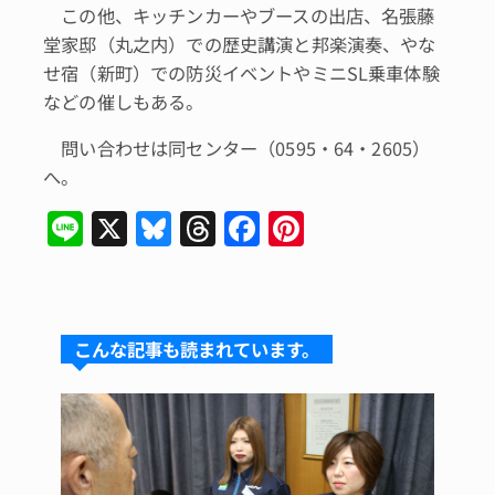
この他、キッチンカーやブースの出店、名張藤
堂家邸（丸之内）での歴史講演と邦楽演奏、やな
せ宿（新町）での防災イベントやミニSL乗車体験
などの催しもある。
問い合わせは同センター（0595・64・2605）
へ。
Li
X
Bl
T
F
Pi
n
u
hr
a
n
e
e
e
c
te
s
a
e
re
こんな記事も読まれています。
k
d
b
st
y
s
o
o
k