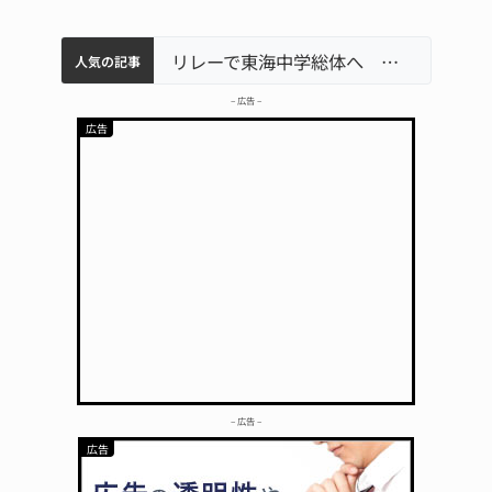
中学校の陶壁モニュメント 地元建設会社がボランティアで清掃 伊賀
【インターハイ⑨】ソフトテニス ミス減らし上位狙う 近大高専
名張市立病院のDMAT、熊本地震の被災地へ 能登以来3回目の派遣
リレーで東海中学総体へ 伊賀・名張
人気の記事
– 広告 –
– 広告 –