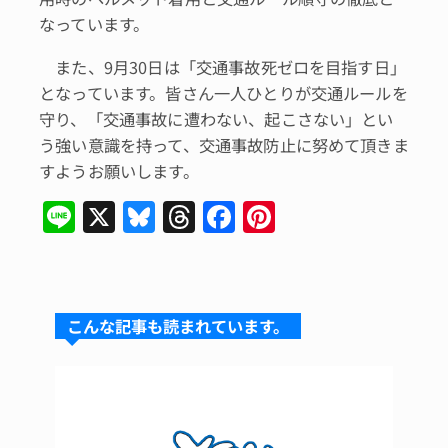
なっています。
また、9月30日は「交通事故死ゼロを目指す日」
となっています。皆さん一人ひとりが交通ルールを
守り、「交通事故に遭わない、起こさない」とい
う強い意識を持って、交通事故防止に努めて頂きま
すようお願いします。
Li
X
Bl
T
F
Pi
n
u
hr
a
n
e
e
e
c
te
s
a
e
re
こんな記事も読まれています。
k
d
b
st
y
s
o
o
k