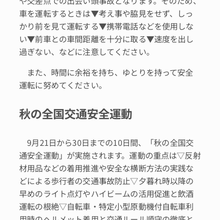
や交差点での出会い頭事故となります。そのため、
車を運転するときは▼考え事や脇見をせず、しっ
かり前を見て運転する▼携帯電話などを使用しな
い▼前車との車間距離を十分に取る▼速度を出し
過ぎない、などに注意してください。
また、時間に余裕を持ち、ゆとりを持って安全
運転に努めてください。
秋の全国交通安全運動
9月21日から30日までの10日間、「秋の全国交
通安全運動」が実施されます。運動の重点は▽反射
材用品などの着用推進や安全な横断方法の実践な
どによる歩行者の交通事故防止▽夕暮れ時以降の
早めのライト点灯やハイビームの活用促進と飲酒
運転の根絶▽自転車・特定小型原動機付自転車利
用時のヘルメット着用と交通ルール順守の徹底と