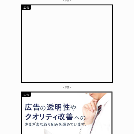
– 広告 –