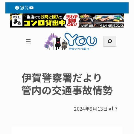
Facebook
Instagram
X
YouTube
検
索
伊賀警察署だより
管内の交通事故情勢
2024年9月13日
7