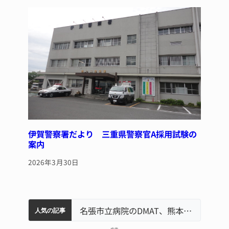
伊賀警察署だより 三重県警察官A採用試験の
案内
2026年3月30日
軽乗用車が田んぼに転落 運転の70歳女性死亡 伊賀市で
中学校の陶壁モニュメント 地元建設会社がボランティアで清掃 伊賀
名張市立病院のDMAT、熊本地震の被災地へ 能登以来3回目の派遣
人気の記事
– 広告 –