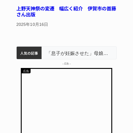
上野天神祭の変遷 幅広く紹介 伊賀市の首藤
さん出版
2025年10月16日
人気の記事
名張市立病院のDMAT、熊本地震の被災地へ 能登以来3回目の派遣
中学校の陶壁モニュメント 地元建設会社がボランティアで清掃 伊賀
名張市水道料金47％値上げへ 答申案、審議会で大筋まとまる
「息子が妊娠させた」母娘だまされ400万円詐欺被害 名張
– 広告 –