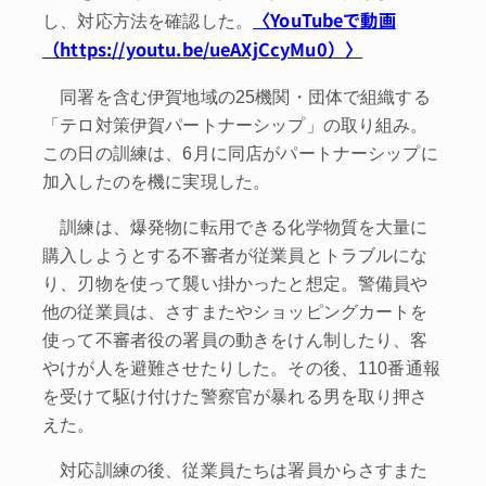
〈YouTubeで動画
し、対応方法を確認した。
（https://youtu.be/ueAXjCcyMu0）〉
同署を含む伊賀地域の25機関・団体で組織する
「テロ対策伊賀パートナーシップ」の取り組み。
この日の訓練は、6月に同店がパートナーシップに
加入したのを機に実現した。
訓練は、爆発物に転用できる化学物質を大量に
購入しようとする不審者が従業員とトラブルにな
り、刃物を使って襲い掛かったと想定。警備員や
他の従業員は、さすまたやショッピングカートを
使って不審者役の署員の動きをけん制したり、客
やけが人を避難させたりした。その後、110番通報
を受けて駆け付けた警察官が暴れる男を取り押さ
えた。
対応訓練の後、従業員たちは署員からさすまた