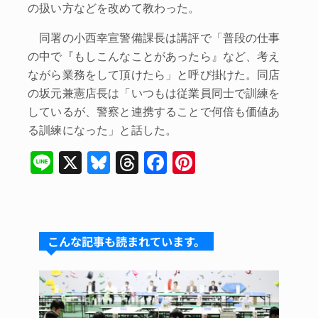
の扱い方などを改めて教わった。
同署の小西幸宣警備課長は講評で「普段の仕事
の中で『もしこんなことがあったら』など、考え
ながら業務をして頂けたら」と呼び掛けた。同店
の坂元兼憲店長は「いつもは従業員同士で訓練を
しているが、警察と連携することで何倍も価値あ
る訓練になった」と話した。
Li
X
Bl
T
F
Pi
n
u
hr
a
nt
e
e
e
c
er
s
a
e
e
こんな記事も読まれています。
k
d
b
st
y
s
o
o