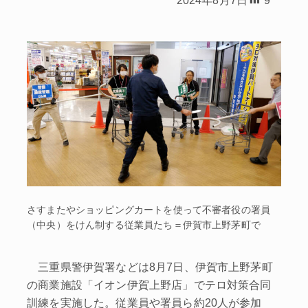
さすまたやショッピングカートを使って不審者役の署員
（中央）をけん制する従業員たち＝伊賀市上野茅町で
三重県警伊賀署などは8月7日、伊賀市上野茅町
の商業施設「イオン伊賀上野店」でテロ対策合同
訓練を実施した。従業員や署員ら約20人が参加