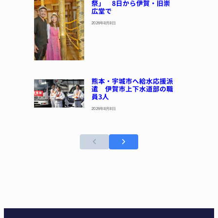
祭」 8日から伊賀・旧崇
広堂で
2026年8月8日
熊本・宇城市へ給水応援派
遣 伊賀市上下水道部の職
員3人
2026年8月8日