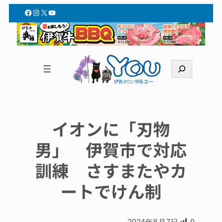
Facebook
Instagram
X
YouTube
検
索
イオンに「刃物
男」 伊賀市で対応
訓練 さすまたやカ
ートでけん制
2024年8月7日
9