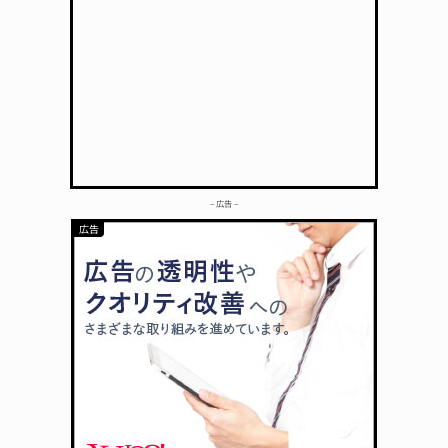
– 広告 –