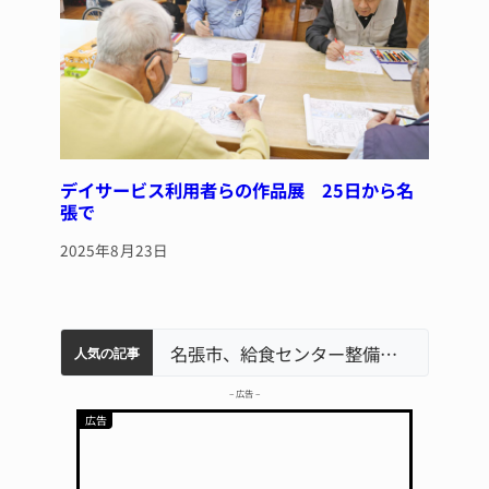
デイサービス利用者らの作品展 25日から名
張で
2025年8月23日
リレーで東海中学総体へ 伊賀・名張
中学校の陶壁モニュメント 地元建設会社がボランティアで清掃 伊賀
【インターハイ⑨】ソフトテニス ミス減らし上位狙う 近大高専
名張市立病院のDMAT、熊本地震の被災地へ 能登以来3回目の派遣
名張市、給食センター整備へ実施計画案 14小学校集約の年次計画も
人気の記事
– 広告 –