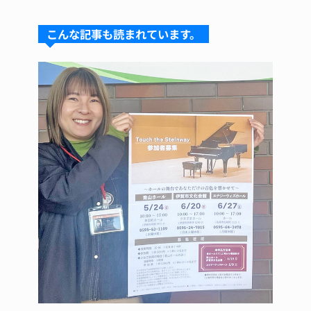
e
e
e
c
te
s
a
e
re
こんな記事も読まれています。
k
d
b
st
y
s
o
o
k