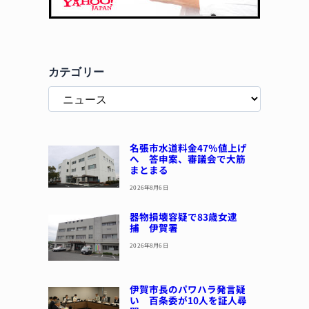
カテゴリー
名張市水道料金47％値上げ
へ 答申案、審議会で大筋
まとまる
2026年8月6日
器物損壊容疑で83歳女逮
捕 伊賀署
2026年8月6日
伊賀市長のパワハラ発言疑
い 百条委が10人を証人尋