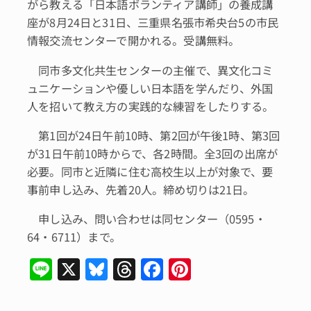
がら教える「日本語ボランティア講師」の養成講
座が8月24日と31日、三重県名張市希央台5の市民
情報交流センターで開かれる。受講無料。
同市多文化共生センターの主催で、異文化コミ
ュニケーションや優しい日本語を学んだり、外国
人を招いて教え方の実践的な練習をしたりする。
第1回が24日午前10時、第2回が午後1時、第3回
が31日午前10時からで、各2時間。全3回の出席が
必要。同市と近隣に住む高校生以上が対象で、要
事前申し込み、先着20人。締め切りは21日。
申し込み、問い合わせは同センター（0595・
64・6711）まで。
Li
X
Bl
T
F
Pi
n
u
hr
a
n