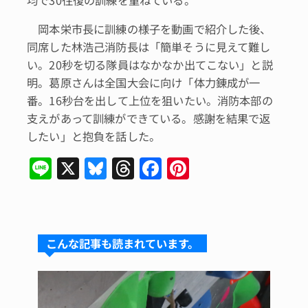
岡本栄市長に訓練の様子を動画で紹介した後、
同席した林浩己消防長は「簡単そうに見えて難し
い。20秒を切る隊員はなかなか出てこない」と説
明。葛原さんは全国大会に向け「体力錬成が一
番。16秒台を出して上位を狙いたい。消防本部の
支えがあって訓練ができている。感謝を結果で返
したい」と抱負を話した。
Li
X
Bl
T
F
Pi
n
u
hr
a
n
e
e
e
c
te
s
a
e
re
こんな記事も読まれています。
k
d
b
st
y
s
o
o