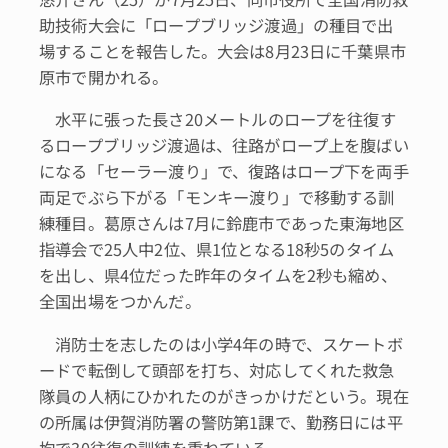
助技術大会に「ロープブリッジ渡過」の種目で出
場することを報告した。大会は8月23日に千葉県市
原市で開かれる。
水平に張った長さ20メートルのロープを往復す
るロープブリッジ渡過は、往路がロープ上を腹ばい
になる「セーラー渡り」で、復路はロープ下を両手
両足でぶら下がる「モンキー渡り」で移動する訓
練種目。葛原さんは7月に鈴鹿市であった東海地区
指導会で25人中2位、県1位となる18秒5のタイム
を出し、県4位だった昨年のタイムを2秒も縮め、
全国出場をつかんだ。
消防士を志したのは小学4年の時で、スケートボ
ードで転倒して頭部を打ち、対応してくれた救急
隊員の人柄にひかれたのがきっかけだという。現在
の所属は伊賀消防署の警防第1課で、勤務日には平
均で30往復の訓練を重ねている。