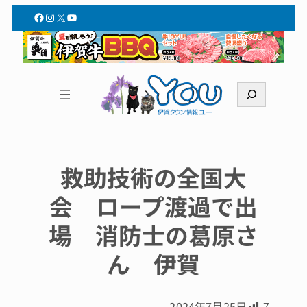
Facebook
Instagram
X
YouTube
検
索
救助技術の全国大
会 ロープ渡過で出
場 消防士の葛原さ
ん 伊賀
2024年7月25日
7