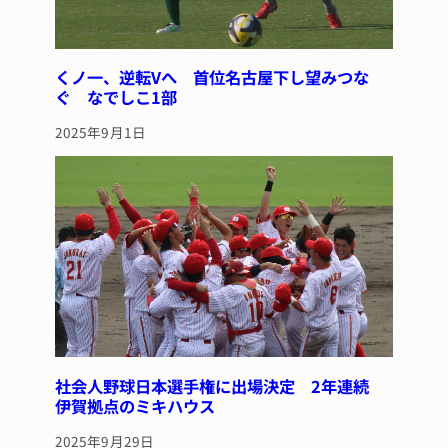
くノ一、逆転Vへ 首位名古屋下し望みつな
ぐ なでしこ1部
2025年9月1日
社会人野球日本選手権に出場決定 2年連続
伊賀拠点のミキハウス
2025年9月29日