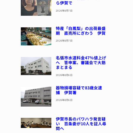
ら伊賀で
2026年8月7日
特産「白鳳梨」の出荷最盛
期 直売所にぎわう 伊賀
2026年8月7日
名張市水道料金47％値上げ
へ 答申案、審議会で大筋
まとまる
2026年8月6日
器物損壊容疑で83歳女逮
捕 伊賀署
2026年8月6日
伊賀市長のパワハラ発言疑
い 百条委が10人を証人尋
問へ