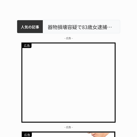
中学校の陶壁モニュメント 地元建設会社がボランティアで清掃 伊賀
名張市水道料金47％値上げへ 答申案、審議会で大筋まとまる
器物損壊容疑で83歳女逮捕 伊賀署
名張市立病院のDMAT、熊本地震の被災地へ 能登以来3回目の派遣
「息子が妊娠させた」母娘だまされ400万円詐欺被害 名張
人気の記事
– 広告 –
– 広告 –