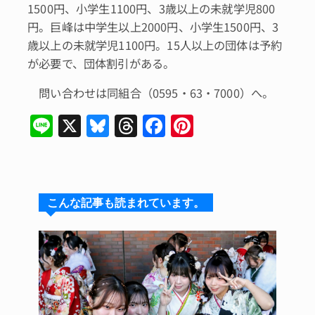
1500円、小学生1100円、3歳以上の未就学児800
円。巨峰は中学生以上2000円、小学生1500円、3
歳以上の未就学児1100円。15人以上の団体は予約
が必要で、団体割引がある。
問い合わせは同組合（0595・63・7000）へ。
Li
X
Bl
T
F
Pi
n
u
hr
a
n
e
e
e
c
te
s
a
e
re
こんな記事も読まれています。
k
d
b
st
y
s
o
o
k