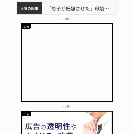
中学校の陶壁モニュメント 地元建設会社がボランティアで清掃 伊賀
名張市水道料金47％値上げへ 答申案、審議会で大筋まとまる
器物損壊容疑で83歳女逮捕 伊賀署
名張市立病院のDMAT、熊本地震の被災地へ 能登以来3回目の派遣
「息子が妊娠させた」母娘だまされ400万円詐欺被害 名張
人気の記事
– 広告 –
– 広告 –