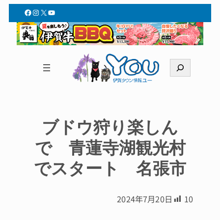
Facebook
Instagram
X
YouTube
検
索
ブドウ狩り楽しん
で 青蓮寺湖観光村
でスタート 名張市
2024年7月20日
10