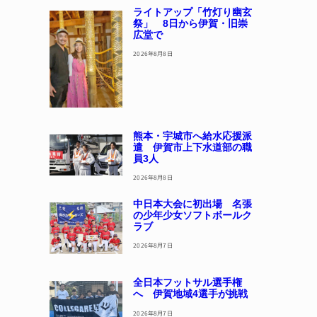
ライトアップ「竹灯り幽玄
祭」 8日から伊賀・旧崇
広堂で
2026年8月8日
熊本・宇城市へ給水応援派
遣 伊賀市上下水道部の職
員3人
2026年8月8日
中日本大会に初出場 名張
の少年少女ソフトボールク
ラブ
2026年8月7日
全日本フットサル選手権
へ 伊賀地域4選手が挑戦
2026年8月7日