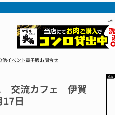
– 広告 –
の他
イベント
電子版
お問合せ
に 交流カフェ 伊賀
月17日