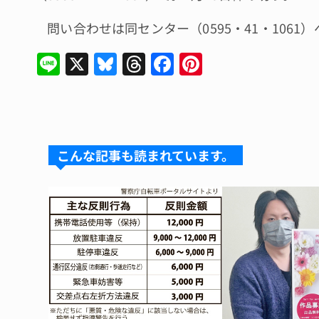
問い合わせは同センター（0595・41・1061）
Li
X
Bl
T
F
Pi
n
u
hr
a
n
e
e
e
c
te
s
a
e
re
k
d
b
st
こんな記事も読まれています。
y
s
o
o
k