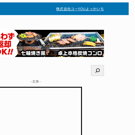
株式会社ユー
YOUよっかいち
検
索
– 広告 –