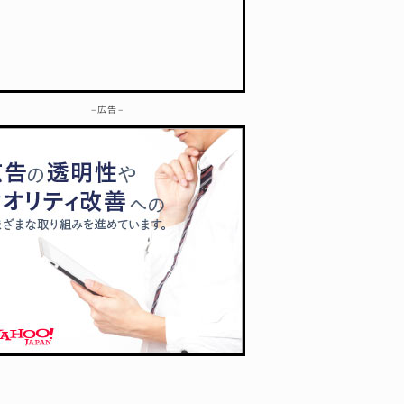
– 広告 –