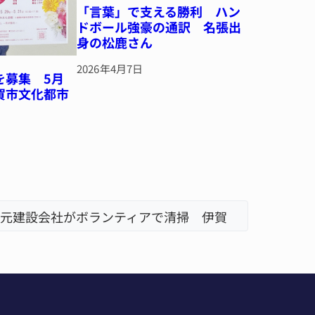
「言葉」で支える勝利 ハン
ドボール強豪の通訳 名張出
身の松鹿さん
2026年4月7日
を募集 5月
賀市文化都市
元建設会社がボランティアで清掃 伊賀
名張市立
「息子が