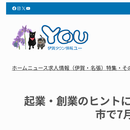
Facebook
Instagram
X
YouTube
ホーム
ニュース
求人情報（伊賀・名張）
特集・そ
起業・創業のヒント
市で7