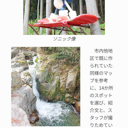
ソニック像
市内他地
区で既に作
られていた
同様のマッ
プを参考
に、14か所
のスポット
を選び、紹
介文と、ス
タッフが撮
りためてい