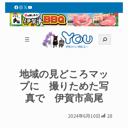
Facebook
Instagram
X
YouTube
検
索
地域の見どころマッ
プに 撮りためた写
真で 伊賀市高尾
2024年6月10日
28