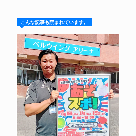
e
e
e
c
te
s
a
e
re
こんな記事も読まれています。
k
d
b
st
y
s
o
o
k