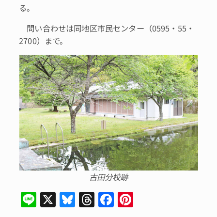
る。
問い合わせは同地区市民センター（0595・55・
2700）まで。
古田分校跡
Li
X
Bl
T
F
Pi
n
u
hr
a
n