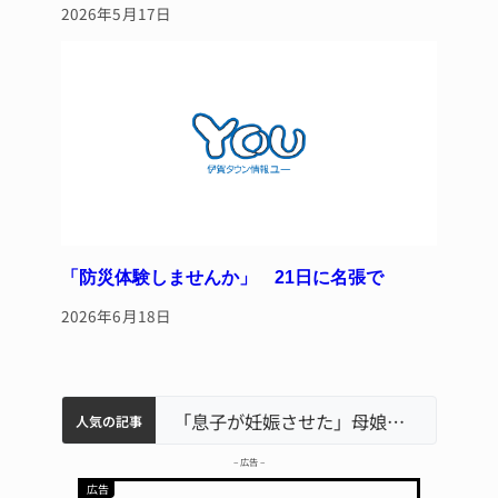
2026年5月17日
「防災体験しませんか」 21日に名張で
2026年6月18日
中学校の陶壁モニュメント 地元建設会社がボランティアで清掃 伊賀
名張市水道料金47％値上げへ 答申案、審議会で大筋まとまる
名張市立病院のDMAT、熊本地震の被災地へ 能登以来3回目の派遣
「息子が妊娠させた」母娘だまされ400万円詐欺被害 名張
特産「白鳳梨」の出荷最盛期 直売所にぎわう 伊賀
人気の記事
– 広告 –