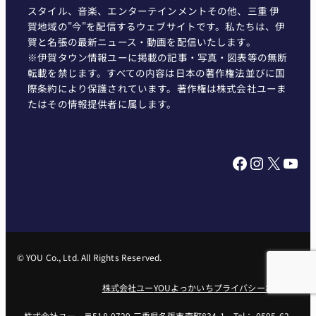
スタイル、音楽、エンターテインメントその他、三重 伊
賀地域の"今"を配信するウェブサイトです。私たちは、伊
賀と名張の最新ニュース・動画を配信いたします。
※伊賀タウン情報ユーに掲載の記事・写真・図表等の無断
転載を禁じます。すべての内容は日本の著作権法並びに国
際条約により保護されています。著作権は株式会社ユーま
たはその情報提供者に属します。
Facebook
Instagram
X
YouTube
© YOU Co., Ltd. All Rights Reserved.
株式会社ユー
YOUよっかいち
プライバシーポリシー
株式会社ユー 〒518-0729 三重県名張市南町834-1 Tel： 0595-62-