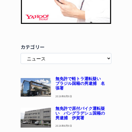
カテゴリー
無免許で軽トラ運転疑い
ブラジル国籍の男逮捕 名
張署
2026年8月9日
無免許で原付バイク運転疑
い バングラデシュ国籍の
男逮捕 伊賀署
2026年8月9日