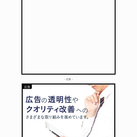
– 広告 –