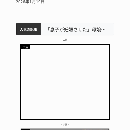
2026年1月19日
中学校の陶壁モニュメント 地元建設会社がボランティアで清掃 伊賀
名張市水道料金47％値上げへ 答申案、審議会で大筋まとまる
名張市立病院のDMAT、熊本地震の被災地へ 能登以来3回目の派遣
「息子が妊娠させた」母娘だまされ400万円詐欺被害 名張
人気の記事
– 広告 –
– 広告 –