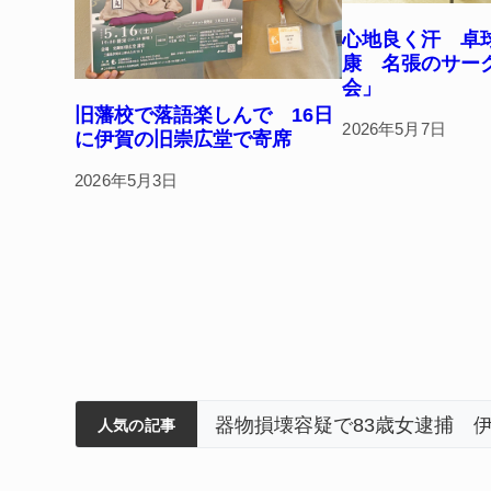
心地良く汗 卓
康 名張のサー
会」
旧藩校で落語楽しんで 16日
2026年5月7日
に伊賀の旧崇広堂で寄席
2026年5月3日
筋まとまる
ティアで清掃 伊賀
以来3回目の派遣
器物損壊容疑で83歳女逮捕 
人気の記事