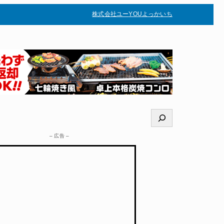
株式会社ユー
YOUよっかいち
–
検
索
– 広告 –