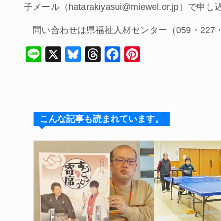
子メール（hatarakiyasui@miewel.or.jp）で申
問い合わせは県福祉人材センター（059・227・
Li
X
Bl
T
F
Pi
n
u
hr
a
nt
e
e
e
c
er
s
a
e
e
k
d
b
st
こんな記事も読まれています。
y
s
o
o
k