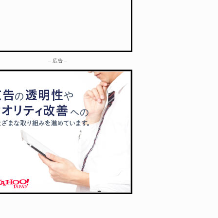
– 広告 –