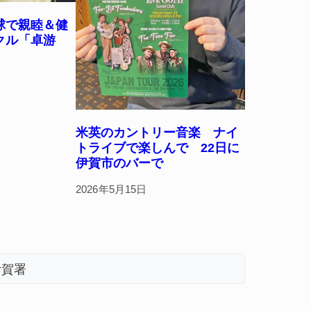
球で親睦＆健
クル「卓游
米英のカントリー音楽 ナイ
トライブで楽しんで 22日に
伊賀市のバーで
2026年5月15日
伊賀署
「息子が