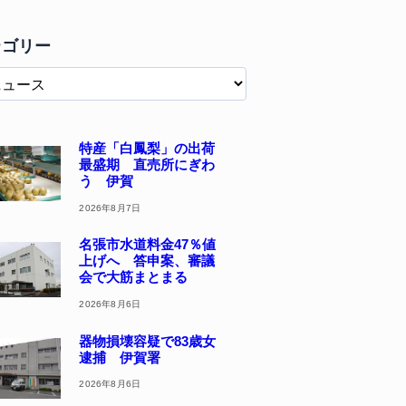
テゴリー
特産「白鳳梨」の出荷
最盛期 直売所にぎわ
う 伊賀
2026年8月7日
名張市水道料金47％値
上げへ 答申案、審議
会で大筋まとまる
2026年8月6日
器物損壊容疑で83歳女
逮捕 伊賀署
2026年8月6日