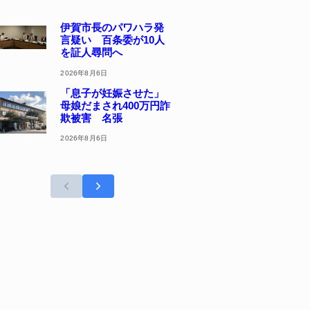
伊賀市長のパワハラ発
言疑い 百条委が10人
を証人尋問へ
2026年8月6日
「息子が妊娠させた」
母娘だまされ400万円詐
欺被害 名張
2026年8月6日