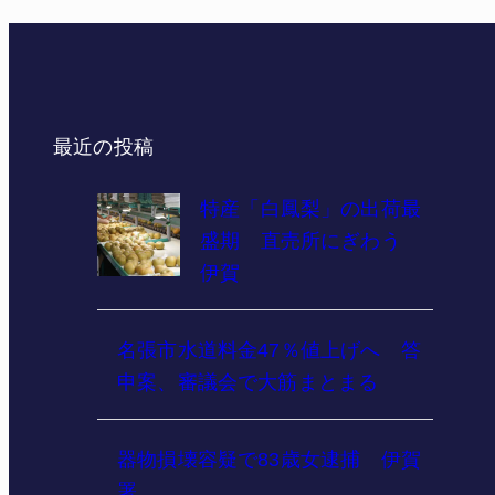
最近の投稿
特産「白鳳梨」の出荷最
盛期 直売所にぎわう
伊賀
名張市水道料金47％値上げへ 答
申案、審議会で大筋まとまる
器物損壊容疑で83歳女逮捕 伊賀
署