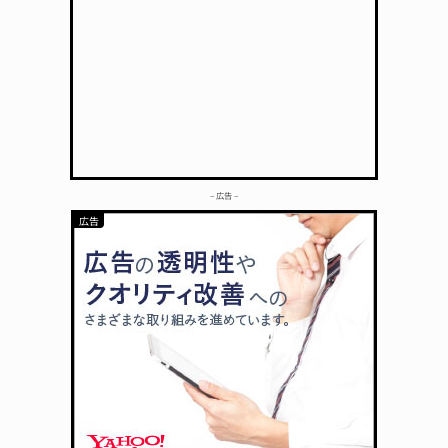
– 広告 –