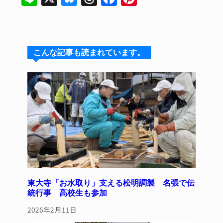
n
u
hr
a
n
e
e
e
c
te
s
a
e
re
こんな記事も読まれています。
k
d
b
st
y
s
o
o
k
東大寺「お水取り」支える松明調製 名張で伝
統行事 高校生も参加
2026年2月11日