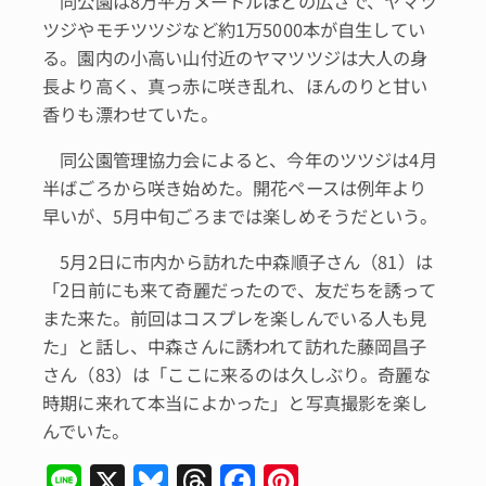
同公園は8万平方メートルほどの広さで、ヤマツ
ツジやモチツツジなど約1万5000本が自生してい
る。園内の小高い山付近のヤマツツジは大人の身
長より高く、真っ赤に咲き乱れ、ほんのりと甘い
香りも漂わせていた。
同公園管理協力会によると、今年のツツジは4月
半ばごろから咲き始めた。開花ペースは例年より
早いが、5月中旬ごろまでは楽しめそうだという。
5月2日に市内から訪れた中森順子さん（81）は
「2日前にも来て奇麗だったので、友だちを誘って
また来た。前回はコスプレを楽しんでいる人も見
た」と話し、中森さんに誘われて訪れた藤岡昌子
さん（83）は「ここに来るのは久しぶり。奇麗な
時期に来れて本当によかった」と写真撮影を楽し
んでいた。
Li
X
Bl
T
F
Pi