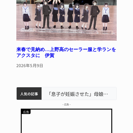
来春で見納め…上野高のセーラー服と学ランを
アクスタに 伊賀
2026年5月9日
特産「白鳳梨」の出荷最盛期 直売所にぎわう 伊賀
伊賀市の初代市長・今岡睦之さん死去 87歳
名張市立病院のDMAT、熊本地震の被災地へ 能登以来3回目の派遣
「息子が妊娠させた」母娘だまされ400万円詐欺被害 名張
名張市水道料金47％値上げへ 答申案、審議会で大筋まとまる
人気の記事
– 広告 –