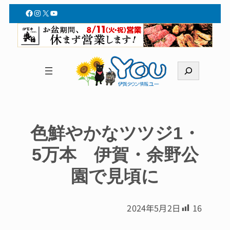
Facebook
Instagram
X
YouTube
検
索
色鮮やかなツツジ1・
5万本 伊賀・余野公
園で見頃に
2024年5月2日
16