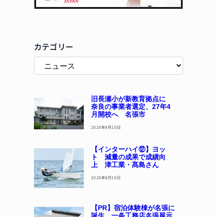
カテゴリー
旧長瀬小が新教育拠点に
奈良の事業者選定、27年4
月開校へ 名張市
2026年8月10日
【インターハイ⑫】ヨッ
ト 減量の成果で成績向
上 津工業・髙島さん
2026年8月10日
【PR】宿泊体験棟が名張に
誕生 一条工務店名張展示