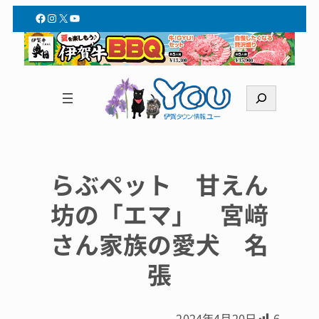
Facebook
Instagram
X
YouTube
検
索
らぶペット 甘えん
坊の「エマ」 宮﨑
さん家族の愛犬 名
張
2024年4月20日
6