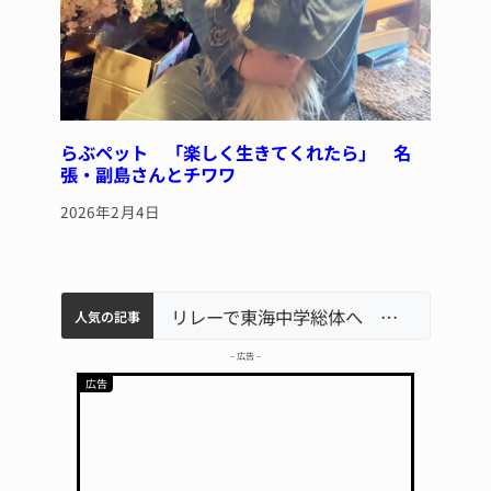
らぶペット 「楽しく生きてくれたら」 名
張・副島さんとチワワ
2026年2月4日
中学校の陶壁モニュメント 地元建設会社がボランティアで清掃 伊賀
【インターハイ⑨】ソフトテニス ミス減らし上位狙う 近大高専
名張市立病院のDMAT、熊本地震の被災地へ 能登以来3回目の派遣
リレーで東海中学総体へ 伊賀・名張
人気の記事
– 広告 –