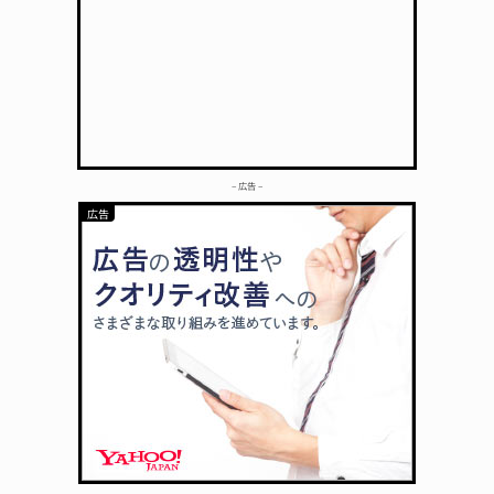
– 広告 –