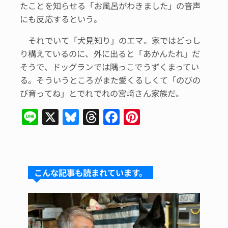
たことを知らせる「お風呂がわきました」の音声
にも反応するという。
それでいて「犬見知り」のエマ。家ではどっし
り構えているのに、外に出ると「あかんたれ」だ
そうで、ドッグランでは隅っこでうずくまってい
る。そういうところがまた愛くるしくて「のびの
び育ってね」とでれでれの宮﨑さん家族だ。
Li
X
Bl
T
F
Pi
n
u
hr
a
n
e
e
e
c
te
s
a
e
re
こんな記事も読まれています。
k
d
b
st
y
s
o
o