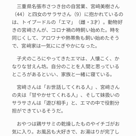
三重県名張市さつき台の自営業、宮﨑美樹さん
（44）と四女のサラサさん（9）に抱かれているの
は、トイプードルの「エマ」（雌・3才）。動物好
きの宮﨑さんが、コロナ禍の時飼い始めた。時を
同じくして、アロワナや熱帯魚も飼い始めたそう
で、宮﨑家は一気ににぎやかになった。
子犬のころにやってきたエマは、人懐こく、か
なりな甘えん坊。自分のことを人間と思っている
ところがあるといい、家族と一緒に寝ている。
宮﨑さんは「お世話してくれる人」、宮﨑さん
の夫は「甘やかせてくれる人」、そして妹扱いの
サラサさんは「遊び相手」と、エマの中で役割分
担ができているそうだ。
おやつは鶏ササミの乾燥したものやイチゴがお
気に入り。お風呂も大好きで、お湯はりが完了し