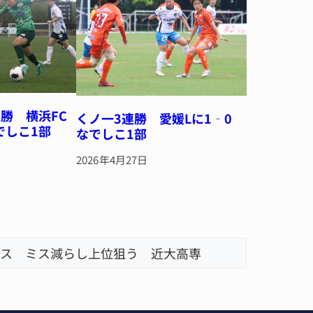
勝 横浜FC
くノ一3連勝 愛媛Lに1‐0
でしこ1部
なでしこ1部
2026年4月27日
ス ミス減らし上位狙う 近大高専
リレーで
名張市、