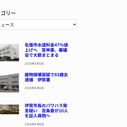
テゴリー
名張市水道料金47％値
上げへ 答申案、審議
会で大筋まとまる
2026年8月6日
器物損壊容疑で83歳女
逮捕 伊賀署
2026年8月6日
伊賀市長のパワハラ発
言疑い 百条委が10人
を証人尋問へ
2026年8月6日