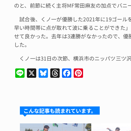
のと、前節に続く主将MF常田麻友の加点でバニ
試合後、くノ一が優勝した2021年に19ゴー
早い時間帯に点が取れて波に乗ることができた」
せて良かった。去年は3連勝がなかったので、優
した。
くノ一は31日の次節、横浜市のニッパツ三ツ沢
Li
X
Bl
T
F
Pi
n
u
hr
a
n
e
e
e
c
te
s
a
e
re
k
d
b
st
こんな記事も読まれています。
y
s
o
o