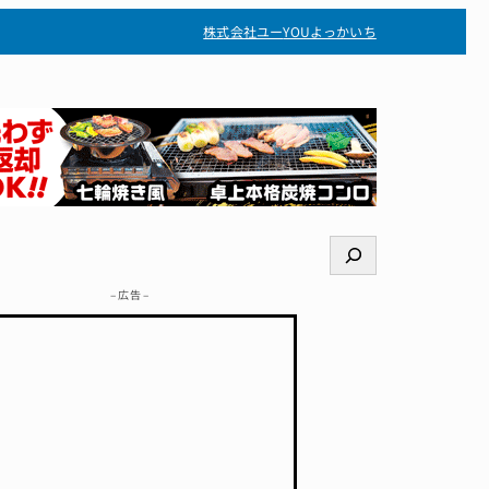
株式会社ユー
YOUよっかいち
検
索
– 広告 –