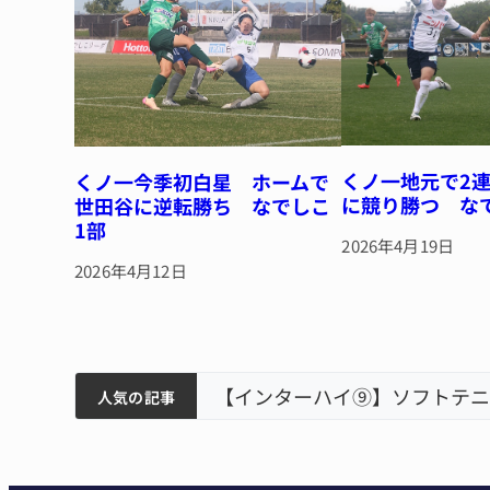
k
くノ一地元で2連
くノ一今季初白星 ホームで
に競り勝つ な
世田谷に逆転勝ち なでしこ
1部
2026年4月19日
2026年4月12日
ティアで清掃 伊賀
以来3回目の派遣
【インターハイ⑨】ソフトテニ
人気の記事