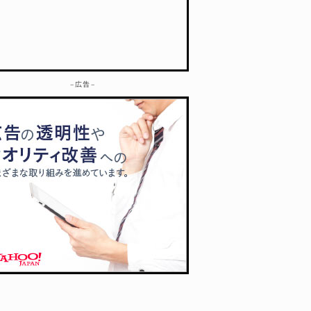
– 広告 –