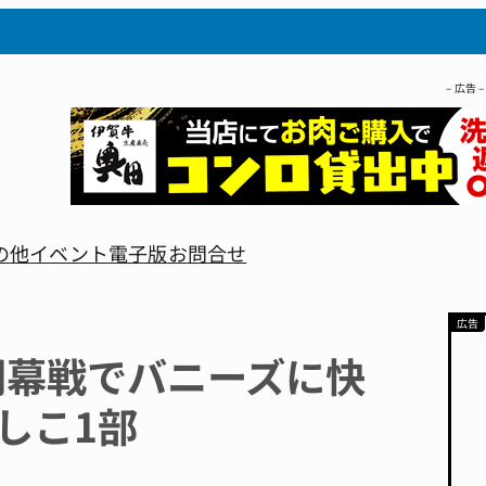
– 広告 –
の他
イベント
電子版
お問合せ
開幕戦でバニーズに快
しこ1部