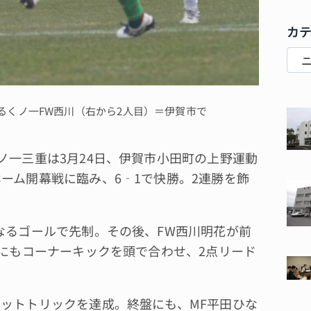
カ
るくノ一FW西川（右から2人目）＝伊賀市で
ノ一三重は3月24日、伊賀市小田町の上野運動
ーム開幕戦に臨み、6‐1で快勝。2連勝を飾
なるゴールで先制。その後、FW西川明花が前
分にもコーナーキックを頭で合わせ、2点リード
ットトリックを達成。終盤にも、MF平田ひな