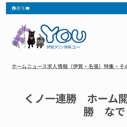
Facebook
Instagram
X
YouTube
ホーム
ニュース
求人情報（伊賀・名張）
特集・そ
くノ一連勝 ホーム
勝 なで