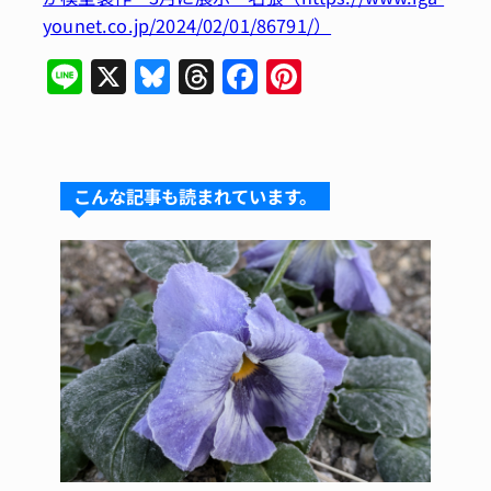
younet.co.jp/2024/02/01/86791/）
Li
X
Bl
T
F
Pi
n
u
hr
a
n
e
e
e
c
te
s
a
e
re
こんな記事も読まれています。
k
d
b
st
y
s
o
o
k