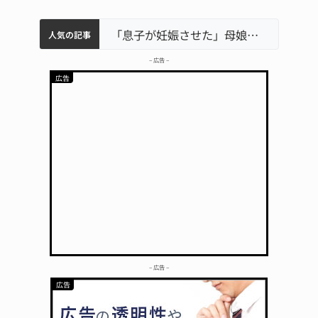
中学校の陶壁モニュメント 地元建設会社がボランティアで清掃 伊賀
名張市水道料金47％値上げへ 答申案、審議会で大筋まとまる
名張市立病院のDMAT、熊本地震の被災地へ 能登以来3回目の派遣
「息子が妊娠させた」母娘だまされ400万円詐欺被害 名張
人気の記事
– 広告 –
– 広告 –