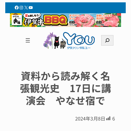
Facebook
Instagram
X
YouTube
検
索
資料から読み解く名
張観光史 17日に講
演会 やなせ宿で
2024年3月8日
6