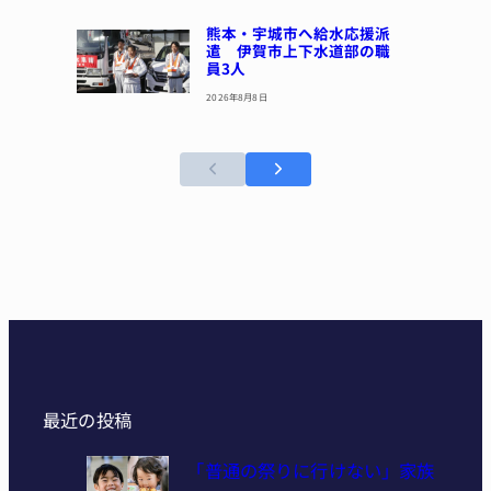
熊本・宇城市へ給水応援派
遣 伊賀市上下水道部の職
員3人
2026年8月8日
最近の投稿
「普通の祭りに行けない」家族