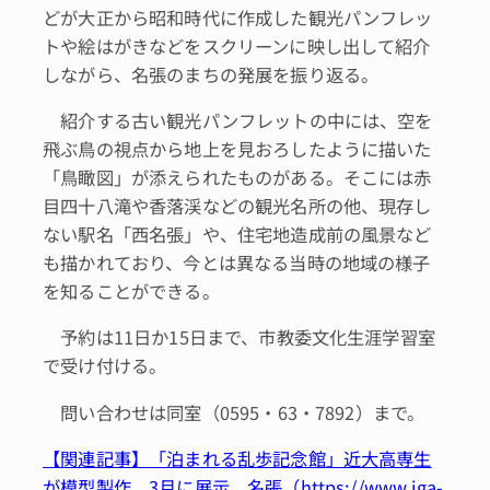
どが大正から昭和時代に作成した観光パンフレッ
トや絵はがきなどをスクリーンに映し出して紹介
しながら、名張のまちの発展を振り返る。
紹介する古い観光パンフレットの中には、空を
飛ぶ鳥の視点から地上を見おろしたように描いた
「鳥瞰図」が添えられたものがある。そこには赤
目四十八滝や香落渓などの観光名所の他、現存し
ない駅名「西名張」や、住宅地造成前の風景など
も描かれており、今とは異なる当時の地域の様子
を知ることができる。
予約は11日か15日まで、市教委文化生涯学習室
で受け付ける。
問い合わせは同室（0595・63・7892）まで。
【関連記事】「泊まれる乱歩記念館」近大高専生
が模型製作 3月に展示 名張（https://www.iga-