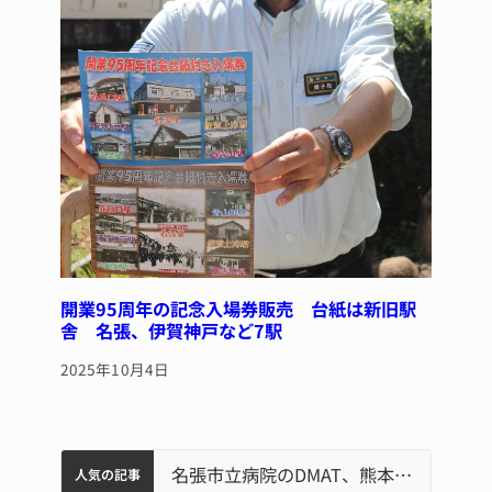
開業95周年の記念入場券販売 台紙は新旧駅
舎 名張、伊賀神戸など7駅
2025年10月4日
中学校の陶壁モニュメント 地元建設会社がボランティアで清掃 伊賀
名張市水道料金47％値上げへ 答申案、審議会で大筋まとまる
器物損壊容疑で83歳女逮捕 伊賀署
名張市立病院のDMAT、熊本地震の被災地へ 能登以来3回目の派遣
人気の記事