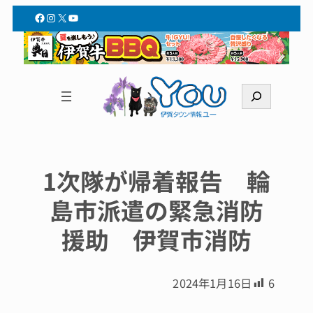
Facebook
Instagram
X
YouTube
検
索
1次隊が帰着報告 輪
島市派遣の緊急消防
援助 伊賀市消防
2024年1月16日
6