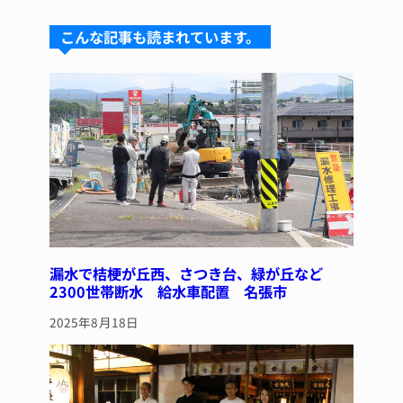
s
a
e
re
こんな記事も読まれています。
k
d
b
st
y
s
o
o
k
漏水で桔梗が丘西、さつき台、緑が丘など
2300世帯断水 給水車配置 名張市
2025年8月18日