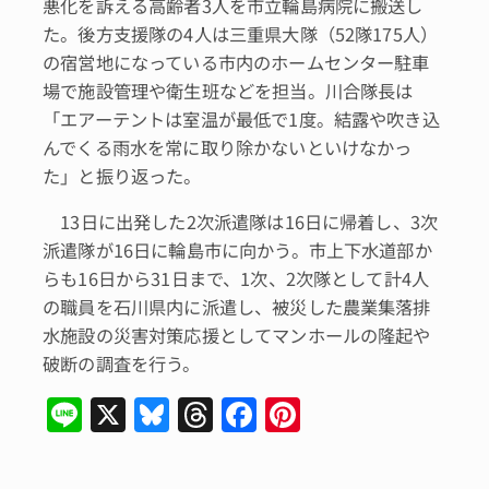
悪化を訴える高齢者3人を市立輪島病院に搬送し
た。後方支援隊の4人は三重県大隊（52隊175人）
の宿営地になっている市内のホームセンター駐車
場で施設管理や衛生班などを担当。川合隊長は
「エアーテントは室温が最低で1度。結露や吹き込
んでくる雨水を常に取り除かないといけなかっ
た」と振り返った。
13日に出発した2次派遣隊は16日に帰着し、3次
派遣隊が16日に輪島市に向かう。市上下水道部か
らも16日から31日まで、1次、2次隊として計4人
の職員を石川県内に派遣し、被災した農業集落排
水施設の災害対策応援としてマンホールの隆起や
破断の調査を行う。
Li
X
Bl
T
F
Pi
n
u
hr
a
n
e
e
e
c
te