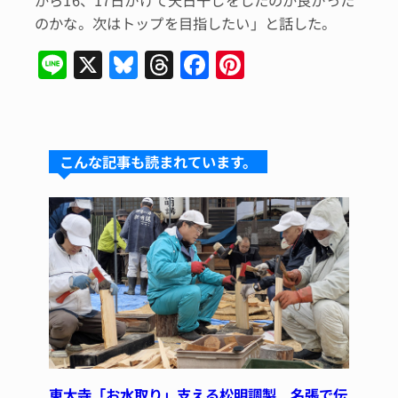
がら16、17日かけて天日干しをしたのが良かった
のかな。次はトップを目指したい」と話した。
Li
X
Bl
T
F
Pi
n
u
hr
a
n
e
e
e
c
te
s
a
e
re
こんな記事も読まれています。
k
d
b
st
y
s
o
o
k
東大寺「お水取り」支える松明調製 名張で伝