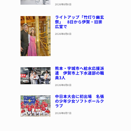
2026年8月8日
ライトアップ「竹灯り幽玄
祭」 8日から伊賀・旧崇
広堂で
2026年8月8日
熊本・宇城市へ給水応援派
遣 伊賀市上下水道部の職
員3人
2026年8月8日
中日本大会に初出場 名張
の少年少女ソフトボールク
ラブ
2026年8月7日