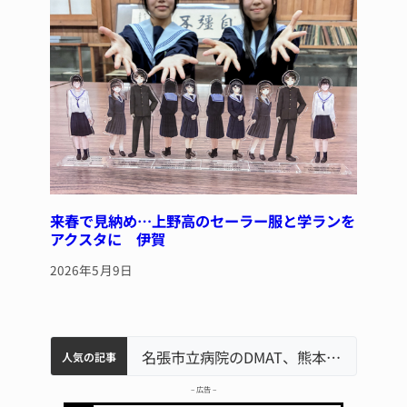
来春で見納め…上野高のセーラー服と学ランを
アクスタに 伊賀
2026年5月9日
中学校の陶壁モニュメント 地元建設会社がボランティアで清掃 伊賀
名張市水道料金47％値上げへ 答申案、審議会で大筋まとまる
器物損壊容疑で83歳女逮捕 伊賀署
名張市立病院のDMAT、熊本地震の被災地へ 能登以来3回目の派遣
人気の記事
– 広告 –