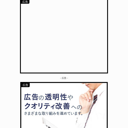
– 広告 –