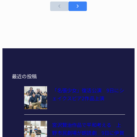
最近の投稿
「名張少女」復活公演 9日にシ
ェイクスピア2作品上演
宮沢賢治作品で平和考える 上
野市民劇場が朗読劇 9日に伊賀