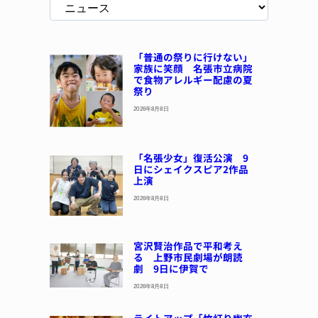
「普通の祭りに行けない」
家族に笑顔 名張市立病院
で食物アレルギー配慮の夏
祭り
2026年8月8日
「名張少女」復活公演 9
日にシェイクスピア2作品
上演
2026年8月8日
宮沢賢治作品で平和考え
る 上野市民劇場が朗読
劇 9日に伊賀で
2026年8月8日
ライトアップ「竹灯り幽玄