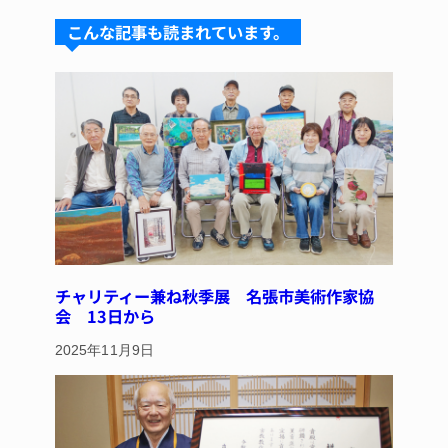
s
a
e
e
こんな記事も読まれています。
k
d
b
st
y
s
o
o
k
チャリティー兼ね秋季展 名張市美術作家協
会 13日から
2025年11月9日