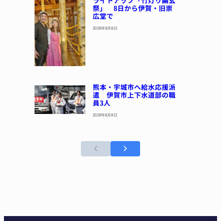
祭」 8日から伊賀・旧崇
広堂で
2026年8月8日
熊本・宇城市へ給水応援派
遣 伊賀市上下水道部の職
員3人
2026年8月8日