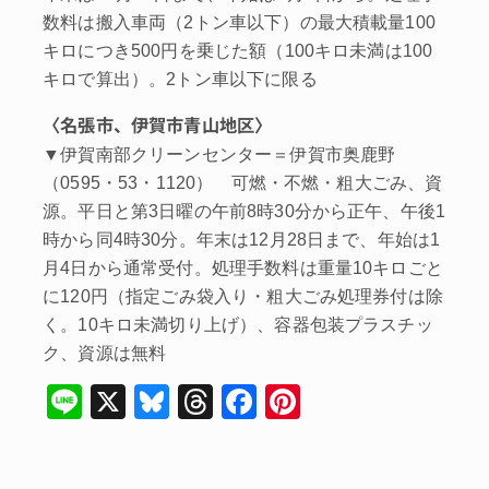
数料は搬入車両（2トン車以下）の最大積載量100
キロにつき500円を乗じた額（100キロ未満は100
キロで算出）。2トン車以下に限る
〈名張市、伊賀市青山地区〉
▼伊賀南部クリーンセンター＝伊賀市奥鹿野
（0595・53・1120） 可燃・不燃・粗大ごみ、資
源。平日と第3日曜の午前8時30分から正午、午後1
時から同4時30分。年末は12月28日まで、年始は1
月4日から通常受付。処理手数料は重量10キロごと
に120円（指定ごみ袋入り・粗大ごみ処理券付は除
く。10キロ未満切り上げ）、容器包装プラスチッ
ク、資源は無料
Li
X
Bl
T
F
Pi
n
u
hr
a
nt
e
e
e
c
er