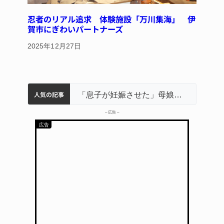
忍者のリアル追求 体験施設「万川集海」 伊
賀市にぎわいパートナーズ
2025年12月27日
人気の記事
名張市立病院のDMAT、熊本地震の被災地へ 能登以来3回目の派遣
中学校の陶壁モニュメント 地元建設会社がボランティアで清掃 伊賀
名張市水道料金47％値上げへ 答申案、審議会で大筋まとまる
「息子が妊娠させた」母娘だまされ400万円詐欺被害 名張
– 広告 –