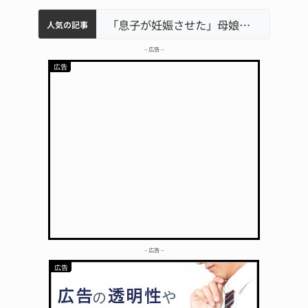
中学校の陶壁モニュメント 地元建設会社がボランティアで清掃 伊賀
名張市水道料金47％値上げへ 答申案、審議会で大筋まとまる
名張市立病院のDMAT、熊本地震の被災地へ 能登以来3回目の派遣
「息子が妊娠させた」母娘だまされ400万円詐欺被害 名張
人気の記事
– 広告 –
– 広告 –