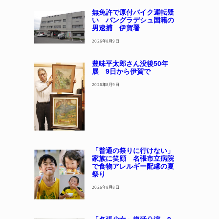
無免許で原付バイク運転疑
い バングラデシュ国籍の
男逮捕 伊賀署
2026年8月9日
豊味平太郎さん没後50年
展 9日から伊賀で
2026年8月9日
「普通の祭りに行けない」
家族に笑顔 名張市立病院
で食物アレルギー配慮の夏
祭り
2026年8月8日