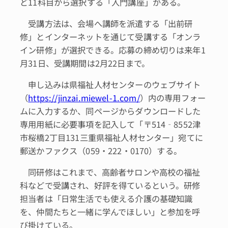
ど11科目から選択する「入門講座」がある。
受講方法は、会場へ講師を派遣する「出前研
修」とインターネットを通じて受講する「オンラ
イン研修」が選択できる。応募の締め切りは来年1
月31日、受講期間は2月22日まで。
申し込みは県福祉人材センターのウェブサイト
（
https://jinzai.miewel-1.com/
）内の専用フォー
ムに入力するか、同ページからダウンロードした
専用用紙に必要事項を記入して「〒514‐8552津
市桜橋2丁目131三重県福祉人材センター」宛てに
郵送かファクス（059・222・0170）する。
同研修はこれまで、高齢者サロンや高校の福祉
科などで受講され、好評を得ているという。研修
担当者は「日常生活でも使える介護の基礎知識
を、仲間たちと一緒に学んでほしい」と参加を呼
び掛けている。