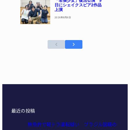
「名張少女」復活公演 9
日にシェイクスピア2作品
上演
2026年8月8日
最近の投稿
無免許で軽トラ運転疑い ブラジル国籍の