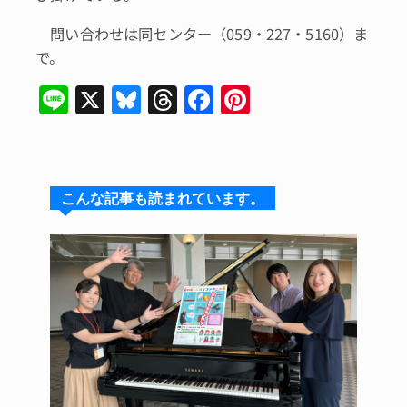
問い合わせは同センター（059・227・5160）ま
で。
Li
X
Bl
T
F
Pi
n
u
hr
a
n
e
e
e
c
te
s
a
e
re
こんな記事も読まれています。
k
d
b
st
y
s
o
o
k