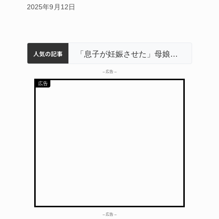
2025年9月12日
人気の記事
名張市立病院のDMAT、熊本地震の被災地へ 能登以来3回目の派遣
中学校の陶壁モニュメント 地元建設会社がボランティアで清掃 伊賀
名張市水道料金47％値上げへ 答申案、審議会で大筋まとまる
「息子が妊娠させた」母娘だまされ400万円詐欺被害 名張
– 広告 –
– 広告 –