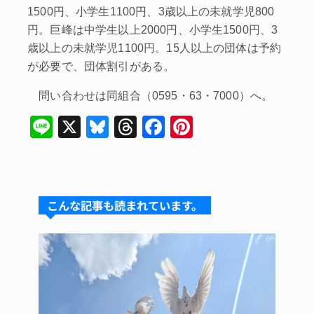
1500円、小学生1100円、3歳以上の未就学児800
円。巨峰は中学生以上2000円、小学生1500円、3
歳以上の未就学児1100円。15人以上の団体は予約
が必要で、団体割引がある。
問い合わせは同組合（0595・63・7000）へ。
Li
X
Bl
T
F
Pi
n
u
hr
a
nt
e
e
e
c
er
s
a
e
e
こんな記事も読まれています。
k
d
b
st
y
s
o
o
k