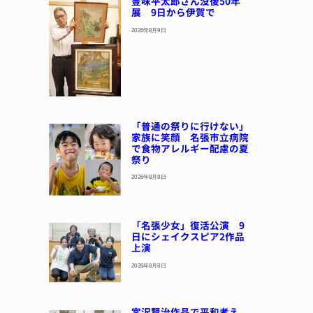
豊味平太郎さん没後50年
展 9日から伊賀で
2026年8月9日
「普通の祭りに行けない」
家族に笑顔 名張市立病院
で食物アレルギー配慮の夏
祭り
2026年8月8日
「名張少女」復活公演 9
日にシェイクスピア2作品
上演
2026年8月8日
宮沢賢治作品で平和考え