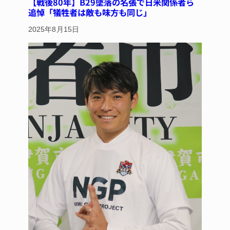
【戦後80年】B29墜落の名張で日米関係者ら
追悼「犠牲者は敵も味方も同じ」
2025年8月15日