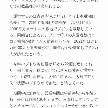
たての数品種が順次味わえる。
運営するのは青蓮寺湖ぶどう組合（山本耕治組
合長）で、加盟する9軒の農園が、広さ計約8万
4000平方メートルの敷地でブドウを栽培してい
る。同組合によると、ブドウ狩りの入園者数はコ
ロナ禍前が例年4万人前後だったが、2021年は約1
万8000人と過去最少に、昨年はやや増加して約2万
人が訪れたという。
今年のブドウも糖度が18から22度に達してお
り、例年並み。秋にかけてはさらに甘みが増すと
いう。山本組合長は「天候に恵まれ、大粒で甘く
良い状態のブドウができた」と話していた。
期間中は無休で、営業時間は午前9時から午後5
時（受付は同4時30分）まで。入園料はデラウェア
とスチューベン、マスカットベリーAが中学生以上