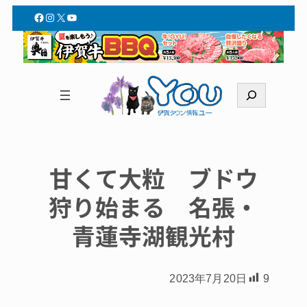
Facebook
Instagram
X
YouTube
検
索
甘くて大粒 ブドウ
狩り始まる 名張・
青蓮寺湖観光村
2023年7月20日
9