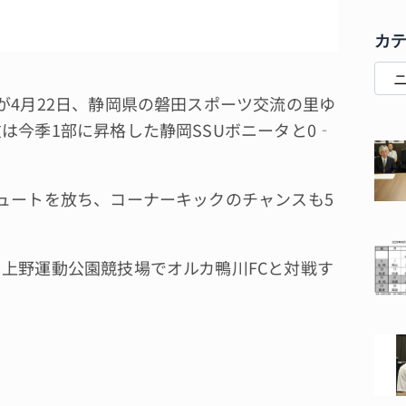
カ
が4月22日、静岡県の磐田スポーツ交流の里ゆ
は今季1部に昇格した静岡SSUボニータと0‐
ュートを放ち、コーナーキックのチャンスも5
上野運動公園競技場でオルカ鴨川FCと対戦す