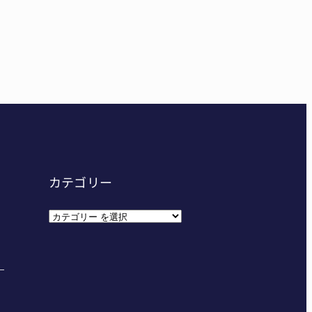
東海中学総体へ 伊賀・名張
カテゴリー
カ
テ
ゴ
リ
ー