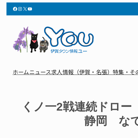
Facebook
Instagram
X
YouTube
ホーム
ニュース
求人情報（伊賀・名張）
特集・そ
くノ一2戦連続ドロー
静岡 な