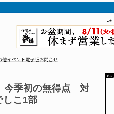
– 広告 –
の他
イベント
電子版
お問合せ
 今季初の無得点 対
でしこ1部