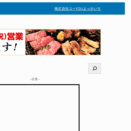
株式会社ユー
YOUよっかいち
検
索
– 広告 –