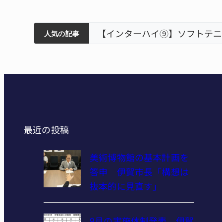
賀市で
ティアで清掃 伊賀
以来3回目の派遣
【インターハイ⑨】ソフトテニ
人気の記事
最近の投稿
美術博物館の基本計画を
答申 伊賀市長「構想は
抜本的に見直す」
9月の実施体制発表 伊賀