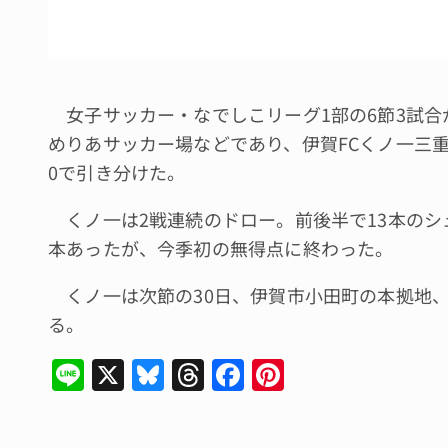
女子サッカー・なでしこリーグ1部の6節3試合
めりあサッカー場などであり、伊賀FCくノ一三重
0で引き分けた。
くノ一は2戦連続のドロー。前後半で13本のシ
本あったが、今季初の無得点に終わった。
くノ一は次節の30日、伊賀市小田町の本拠地、
る。
Li
X
Bl
T
F
Pi
n
u
hr
a
n
e
e
e
c
te