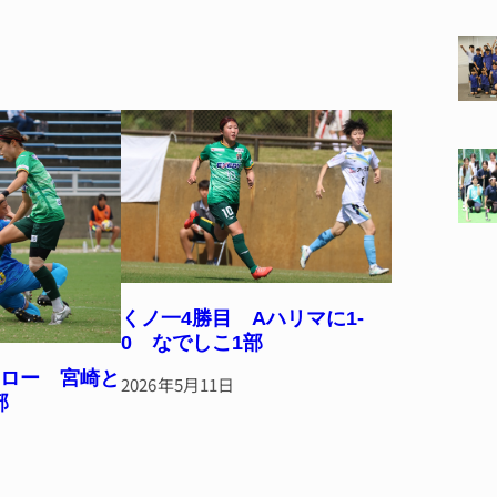
くノ一4勝目 Aハリマに1‐
0 なでしこ1部
ドロー 宮崎と
2026年5月11日
部