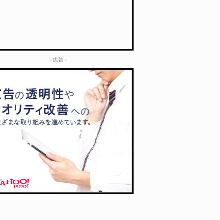
– 広告 –