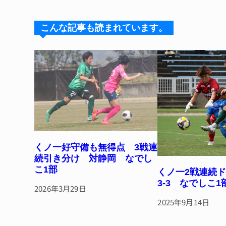
s
a
e
re
k
d
b
st
こんな記事も読まれています。
y
s
o
o
k
くノ一好守備も無得点 3戦連
続引き分け 対静岡 なでし
こ1部
くノ一2戦連続
3-3 なでしこ1
2026年3月29日
2025年9月14日