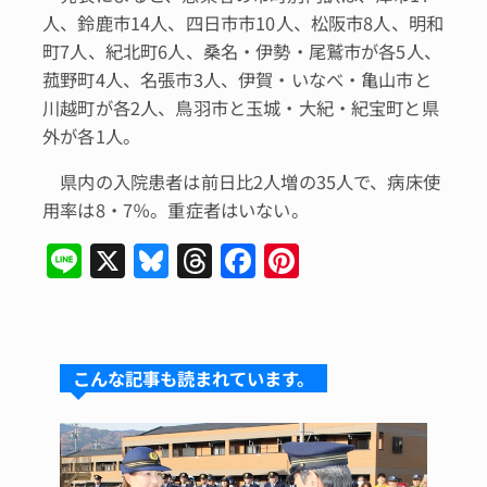
人、鈴鹿市14人、四日市市10人、松阪市8人、明和
町7人、紀北町6人、桑名・伊勢・尾鷲市が各5人、
菰野町4人、名張市3人、伊賀・いなべ・亀山市と
川越町が各2人、鳥羽市と玉城・大紀・紀宝町と県
外が各1人。
県内の入院患者は前日比2人増の35人で、病床使
用率は8・7％。重症者はいない。
Li
X
Bl
T
F
Pi
n
u
hr
a
n
e
e
e
c
te
s
a
e
re
こんな記事も読まれています。
k
d
b
st
y
s
o
o