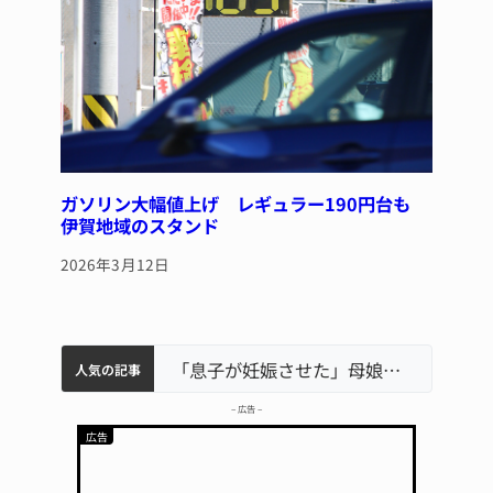
ガソリン大幅値上げ レギュラー190円台も
伊賀地域のスタンド
2026年3月12日
中学校の陶壁モニュメント 地元建設会社がボランティアで清掃 伊賀
名張市水道料金47％値上げへ 答申案、審議会で大筋まとまる
名張市立病院のDMAT、熊本地震の被災地へ 能登以来3回目の派遣
「息子が妊娠させた」母娘だまされ400万円詐欺被害 名張
人気の記事
– 広告 –