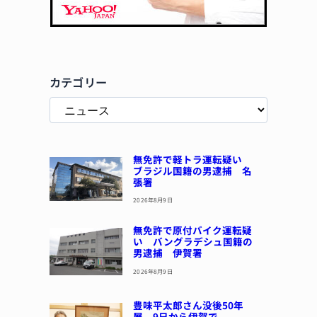
カテゴリー
無免許で軽トラ運転疑い
ブラジル国籍の男逮捕 名
張署
2026年8月9日
無免許で原付バイク運転疑
い バングラデシュ国籍の
男逮捕 伊賀署
2026年8月9日
豊味平太郎さん没後50年
展 9日から伊賀で