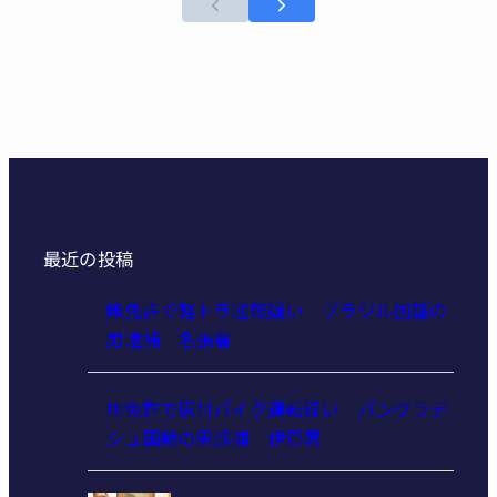
最近の投稿
無免許で軽トラ運転疑い ブラジル国籍の
男逮捕 名張署
無免許で原付バイク運転疑い バングラデ
シュ国籍の男逮捕 伊賀署