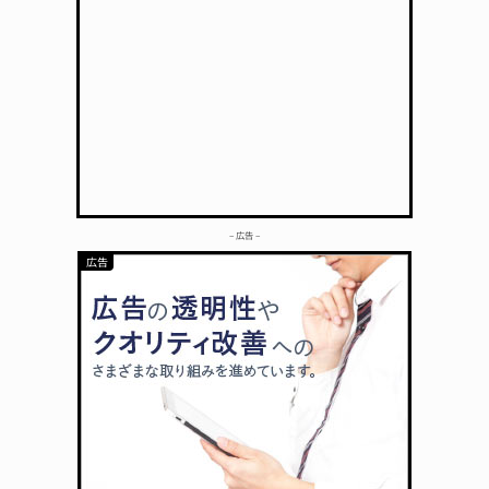
– 広告 –