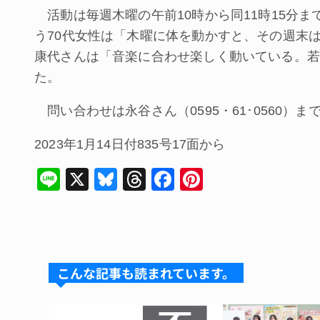
活動は毎週木曜の午前10時から同11時15分ま
う70代女性は「木曜に体を動かすと、その週末
康代さんは「音楽に合わせ楽しく動いている。若
た。
問い合わせは永谷さん（0595・61･0560）ま
2023年1月14日付835号17面から
Li
X
Bl
T
F
Pi
n
u
hr
a
nt
e
e
e
c
er
s
a
e
e
k
d
b
st
こんな記事も読まれています。
y
s
o
o