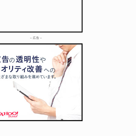
– 広告 –