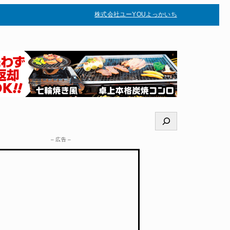
株式会社ユー
YOUよっかいち
–
検
索
– 広告 –