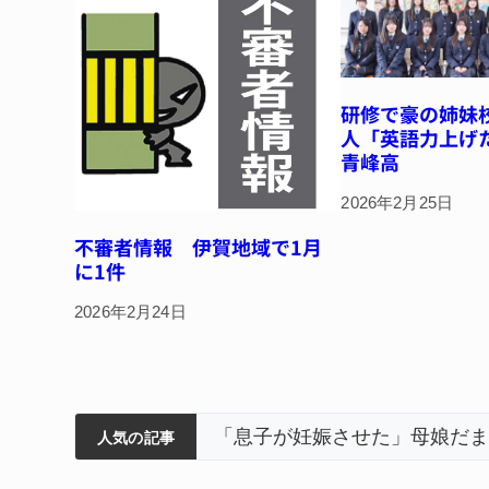
k
研修で豪の姉妹
人「英語力上げ
青峰高
2026年2月25日
不審者情報 伊賀地域で1月
に1件
2026年2月24日
筋まとまる
ティアで清掃 伊賀
以来3回目の派遣
「息子が妊娠させた」母娘だま
人気の記事