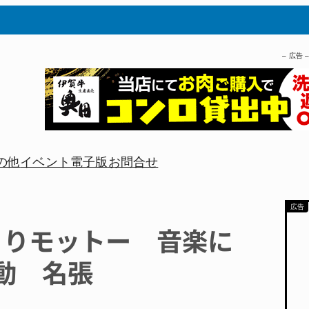
– 広告 
の他
イベント
電子版
お問合せ
くりモットー 音楽に
動 名張