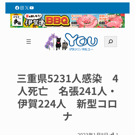
Facebook
Instagram
X
YouTube
検
索
三重県5231人感染 4
人死亡 名張241人・
伊賀224人 新型コロ
ナ
2023年1月8日
1