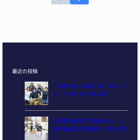
最近の投稿
「名張少女」復活公演 9日にシ
ェイクスピア2作品上演
宮沢賢治作品で平和考える 上
野市民劇場が朗読劇 9日に伊賀
で