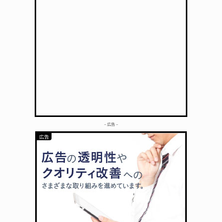
– 広告 –