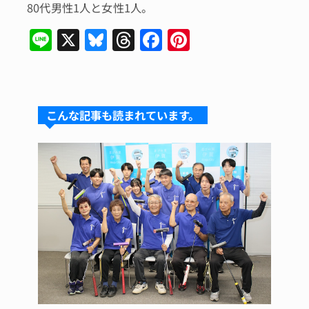
80代男性1人と女性1人。
Li
X
Bl
T
F
Pi
n
u
hr
a
n
e
e
e
c
te
s
a
e
re
こんな記事も読まれています。
k
d
b
st
y
s
o
o
k