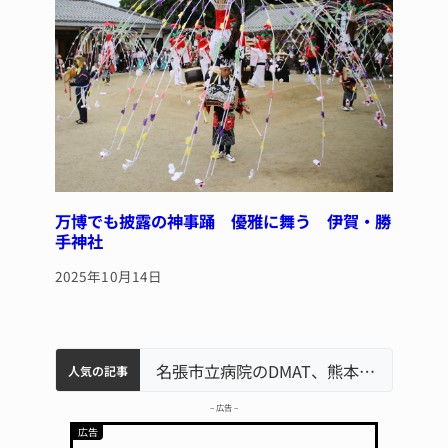
万博でも披露の神事踊 優雅に舞う 伊賀・勝
手神社
2025年10月14日
中学校の陶壁モニュメント 地元建設会社がボランティアで清掃 伊賀
名張市水道料金47％値上げへ 答申案、審議会で大筋まとまる
器物損壊容疑で83歳女逮捕 伊賀署
名張市立病院のDMAT、熊本地震の被災地へ 能登以来3回目の派遣
人気の記事
– 広告 –