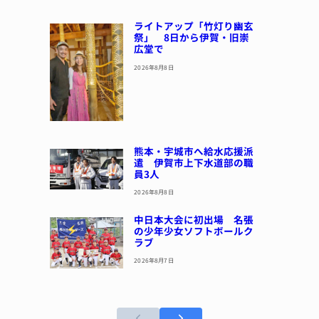
ライトアップ「竹灯り幽玄
祭」 8日から伊賀・旧崇
広堂で
2026年8月8日
熊本・宇城市へ給水応援派
遣 伊賀市上下水道部の職
員3人
2026年8月8日
中日本大会に初出場 名張
の少年少女ソフトボールク
ラブ
2026年8月7日