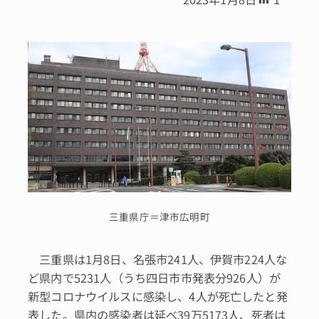
三重県庁＝津市広明町
三重県は1月8日、名張市241人、伊賀市224人な
ど県内で5231人（うち四日市市発表分926人）が
新型コロナウイルスに感染し、4人が死亡したと発
表した。県内の感染者は延べ39万5173人、死者は