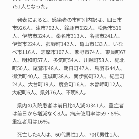
751人となった。
発表によると、感染者の市町別内訳は、四日市
市926人、津市792人、鈴鹿市632人、松阪市516
人、伊勢市324人、桑名市313人、名張市241人、
伊賀市224人、菰野町142人、亀山市133人、いな
べ市116人、志摩市107人、熊野市74人、東員町67
人、明和町57人、多気町54人、川越町53人、紀北
町50人、尾鷲市48人、朝日町47人、鳥羽市44人、
御浜町40人、玉城町38人、南伊勢町32人、紀宝町
24人、大台町19人、度会町16人、木曽岬町12人、
大紀町6人、県外76人、不明8人。
県内の入院患者は前日比4人減の341人、重症者
は前日から増減なく8人。病床使用率は59・8％、
重症者用は16％。
死亡した4人は、60代男性1人、70代男性1人、