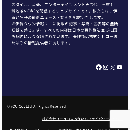
スタイル、音楽、エンターテインメントその他、三重 伊
賀地域の"今"を配信するウェブサイトです。私たちは、伊
賀と名張の最新ニュース・動画を配信いたします。
※伊賀タウン情報ユーに掲載の記事・写真・図表等の無断
転載を禁じます。すべての内容は日本の著作権法並びに国
際条約により保護されています。著作権は株式会社ユーま
たはその情報提供者に属します。
Facebook
Instagram
X
YouTube
© YOU Co., Ltd. All Rights Reserved.
株式会社ユー
YOUよっかいち
プライバシーポリシー
株式会社ユー 〒518-0729 三重県名張市南町834-1 Tel： 0595-62-