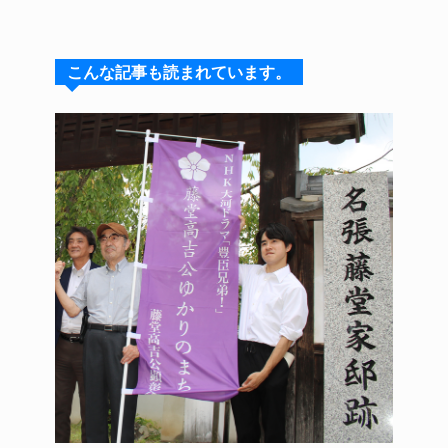
e
e
e
c
te
s
a
e
re
こんな記事も読まれています。
k
d
b
st
y
s
o
o
k