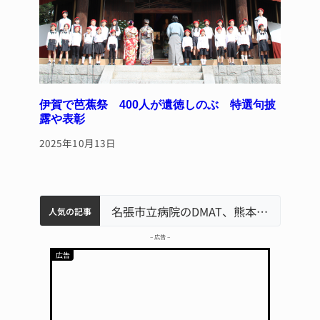
伊賀で芭蕉祭 400人が遺徳しのぶ 特選句披
露や表彰
2025年10月13日
中学校の陶壁モニュメント 地元建設会社がボランティアで清掃 伊賀
名張市水道料金47％値上げへ 答申案、審議会で大筋まとまる
器物損壊容疑で83歳女逮捕 伊賀署
名張市立病院のDMAT、熊本地震の被災地へ 能登以来3回目の派遣
人気の記事
– 広告 –