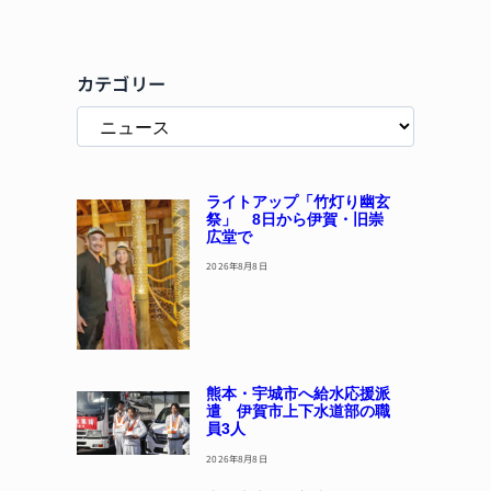
カテゴリー
ライトアップ「竹灯り幽玄
祭」 8日から伊賀・旧崇
広堂で
2026年8月8日
熊本・宇城市へ給水応援派
遣 伊賀市上下水道部の職
員3人
2026年8月8日