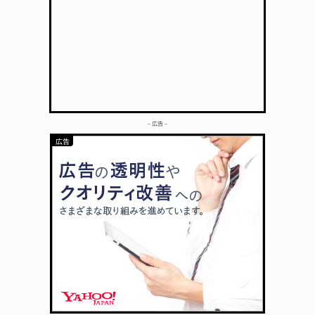
– 広告 –