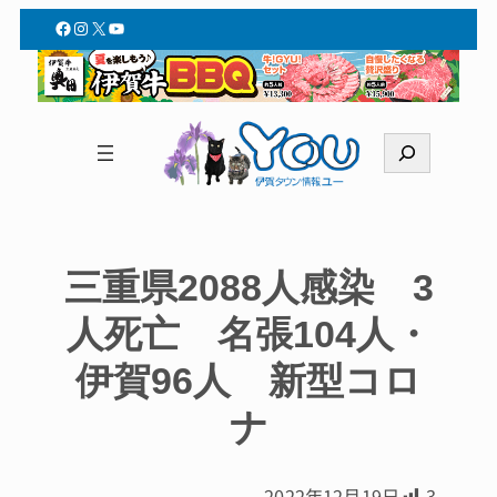
Facebook
Instagram
X
YouTube
検
索
三重県2088人感染 3
人死亡 名張104人・
伊賀96人 新型コロ
ナ
2022年12月19日
3