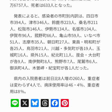
万6757人、死者は633人となった。
発表によると、感染者の市町別内訳は、四日市
市394人、津市346人、鈴鹿市223人、桑名市211
人、松阪市146人、伊勢市134人、名張市104人、
伊賀市96人、菰野町66人、亀山市59人、いなべ市
51人、志摩市35人、朝日町27人、東員・明和町が
各25人、鳥羽市21人、川越・多気町が各19人、玉
城町16人、県外15人、紀北町11人、度会・大台町
が各9人、南伊勢町8人、熊野市7人、尾鷲市6人、
御浜町4人、木曽岬・紀宝町が各1人だった。
県内の入院患者は前日比8人増の260人、重症者
は変わらず4人で、病床使用率は46・4％、重症者
用は8％。
Li
X
Bl
T
F
Pi
n
u
hr
a
n