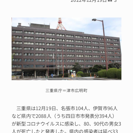
三重県庁＝津市広明町
三重県は12月19日、名張市104人、伊賀市96人
など県内で2088人（うち四日市市発表分394人）
が新型コロナウイルスに感染し、80、90代の男女3
人が死亡したと発表した。県内の感染者は延べ33