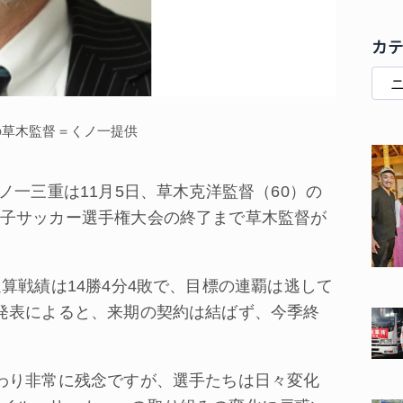
カ
の草木監督＝くノ一提供
一三重は11月5日、草木克洋監督（60）の
子サッカー選手権大会の終了まで草木監督が
算戦績は14勝4分4敗で、目標の連覇は逃して
発表によると、来期の契約は結ばず、今季終
わり非常に残念ですが、選手たちは日々変化