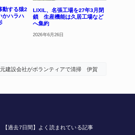
移動する猿2
LIXIL、名張工場を27年3月閉
いかハラハ
鎖 生産機能は久居工場など
影
へ集約
2026年6月26日
、熊本地震の被災地へ 能登以来3回目の派遣
「息子が
【過去7日間】よく読まれている記事