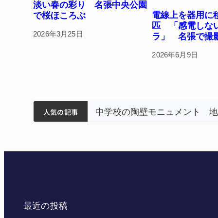
淡い春の彩り 名張中央公園
電線上を器用に
で桜ほころぶ
匹 「感電しな
2026年3月25日
ラ」 名張で撮
2026年6月9日
筋まとまる
ボランティアで清掃 伊賀
名張市立病院のDMAT
人気の記事
最近の投稿