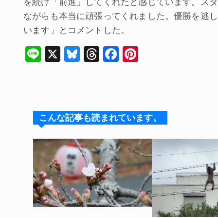
を続け「前進」してくれたと感じています。スタ
ながらも本当に頑張ってくれました。優勝を逃し
います」とコメントした。
Li
X
Bl
T
F
Pi
n
u
hr
a
nt
e
e
e
c
er
s
a
e
e
k
d
b
st
こんな記事も読まれています。
y
s
o
o
k