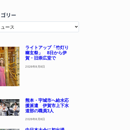
テゴリー
ライトアップ「竹灯り
幽玄祭」 8日から伊
賀・旧崇広堂で
2026年8月8日
熊本・宇城市へ給水応
援派遣 伊賀市上下水
道部の職員3人
2026年8月8日
中日本大会に初出場