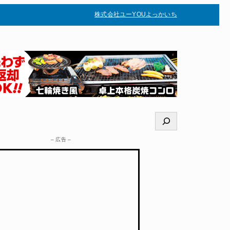
株式会社ユー
YOUよっかいち
–
検
索
– 広告 –