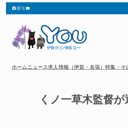
Facebook
Instagram
X
YouTube
ホーム
ニュース
求人情報（伊賀・名張）
特集・そ
くノ一草木監督が