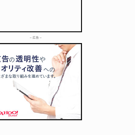
– 広告 –