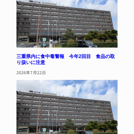
o
k
三重県内に食中毒警報 今年2回目 食品の取
り扱いに注意
2026年7月22日