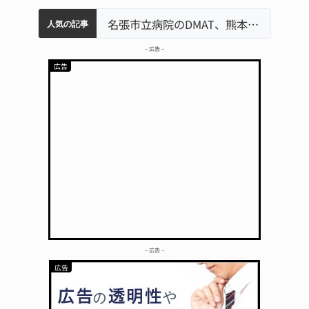
中学校の陶壁モニュメント 地元建設会社がボランティアで清掃 伊賀
名張市水道料金47％値上げへ 答申案、審議会で大筋まとまる
器物損壊容疑で83歳女逮捕 伊賀署
名張市立病院のDMAT、熊本地震の被災地へ 能登以来3回目の派遣
人気の記事
– 広告 –
– 広告 –