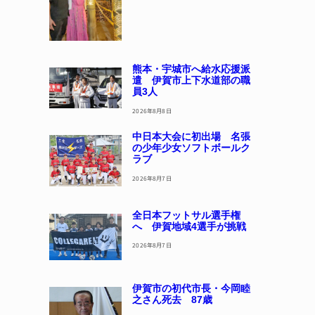
熊本・宇城市へ給水応援派
遣 伊賀市上下水道部の職
員3人
2026年8月8日
中日本大会に初出場 名張
の少年少女ソフトボールク
ラブ
2026年8月7日
全日本フットサル選手権
へ 伊賀地域4選手が挑戦
2026年8月7日
伊賀市の初代市長・今岡睦
之さん死去 87歳