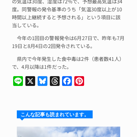
の気温は30度、湿度は72％で、予想最高気温は34
度。同警報の発令基準のうち「気温30度以上が10
時間以上継続すると予想される」という項目に該
当している。
今年の1回目の警報発令は6月27日で、昨年も7月
19日と8月4日の2回発令されている。
県内で今年発生した食中毒は2件（患者数41人）
で、4月以降は1件だった。
Li
X
Bl
T
F
Pi
n
u
hr
a
n
e
e
e
c
te
s
a
e
re
こんな記事も読まれています。
k
d
b
st
y
s
o