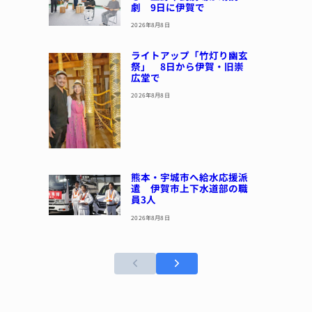
劇 9日に伊賀で
2026年8月8日
ライトアップ「竹灯り幽玄
祭」 8日から伊賀・旧崇
広堂で
2026年8月8日
熊本・宇城市へ給水応援派
遣 伊賀市上下水道部の職
員3人
2026年8月8日