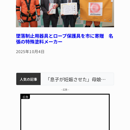
墜落制止用器具とロープ保護具を市に寄贈 名
張の特殊塗料メーカー
2025年10月4日
中学校の陶壁モニュメント 地元建設会社がボランティアで清掃 伊賀
名張市水道料金47％値上げへ 答申案、審議会で大筋まとまる
名張市立病院のDMAT、熊本地震の被災地へ 能登以来3回目の派遣
「息子が妊娠させた」母娘だまされ400万円詐欺被害 名張
人気の記事
– 広告 –