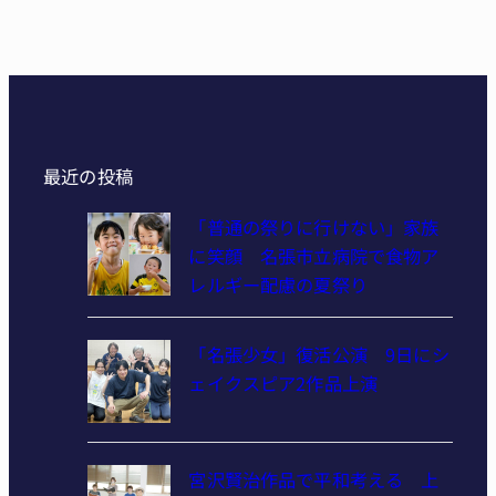
最近の投稿
「普通の祭りに行けない」家族
に笑顔 名張市立病院で食物ア
レルギー配慮の夏祭り
「名張少女」復活公演 9日にシ
ェイクスピア2作品上演
宮沢賢治作品で平和考える 上