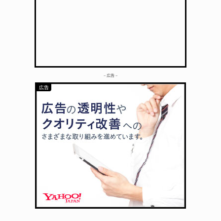
– 広告 –