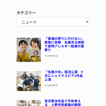
カテゴリー
「普通の祭りに行けない」
家族に笑顔 名張市立病院
で食物アレルギー配慮の夏
祭り
2026年8月8日
「名張少女」復活公演 9
日にシェイクスピア2作品
上演
2026年8月8日
宮沢賢治作品で平和考え
る 上野市民劇場が朗読