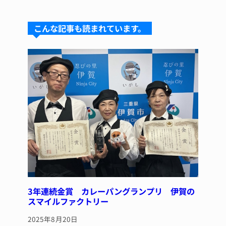
e
e
e
c
te
s
a
e
re
こんな記事も読まれています。
k
d
b
st
y
s
o
o
k
3年連続金賞 カレーパングランプリ 伊賀の
スマイルファクトリー
2025年8月20日