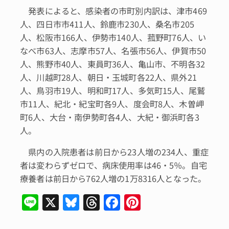
発表によると、感染者の市町別内訳は、津市469
人、四日市市411人、鈴鹿市230人、桑名市205
人、松阪市166人、伊勢市140人、菰野町76人、い
なべ市63人、志摩市57人、名張市56人、伊賀市50
人、熊野市40人、東員町36人、亀山市、不明各32
人、川越町28人、朝日・玉城町各22人、県外21
人、鳥羽市19人、明和町17人、多気町15人、尾鷲
市11人、紀北・紀宝町各9人、度会町8人、木曽岬
町6人、大台・南伊勢町各4人、大紀・御浜町各3
人。
県内の入院患者は前日から23人増の234人、重症
者は変わらずゼロで、病床使用率は46・5％。自宅
療養者は前日から762人増の1万8316人となった。
Li
X
Bl
T
F
Pi
n
u
hr
a
n