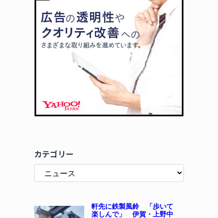
カテゴリー
軒先に鉄製風鈴 「歩いて
楽しんで」 伊賀・上野中