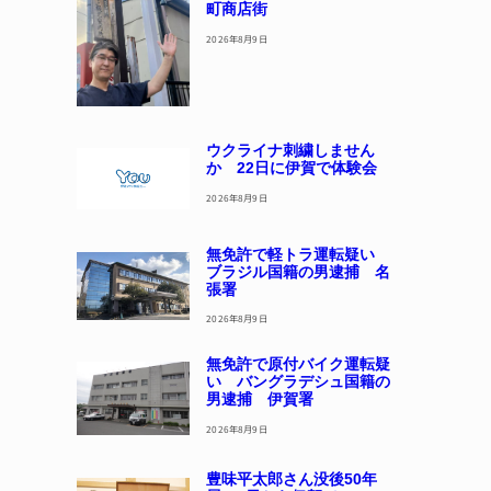
町商店街
2026年8月9日
ウクライナ刺繍しません
か 22日に伊賀で体験会
2026年8月9日
無免許で軽トラ運転疑い
ブラジル国籍の男逮捕 名
張署
2026年8月9日
無免許で原付バイク運転疑
い バングラデシュ国籍の
男逮捕 伊賀署
2026年8月9日
豊味平太郎さん没後50年