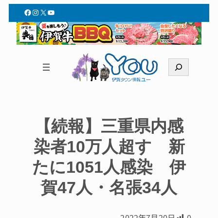
Facebook
Instagram
X
YouTube
検
索
【続報】三重県内感
染者10万人超す 新
たに1051人感染 伊
賀47人・名張34人
2022年7月20日
0