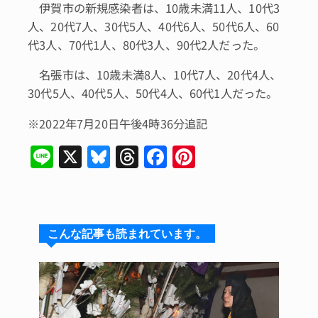
伊賀市の新規感染者は、10歳未満11人、10代3
人、20代7人、30代5人、40代6人、50代6人、60
代3人、70代1人、80代3人、90代2人だった。
名張市は、10歳未満8人、10代7人、20代4人、
30代5人、40代5人、50代4人、60代1人だった。
※2022年7月20日午後4時36分追記
Li
X
Bl
T
F
Pi
n
u
hr
a
n
e
e
e
c
te
s
a
e
re
こんな記事も読まれています。
k
d
b
st
y
s
o
o
k