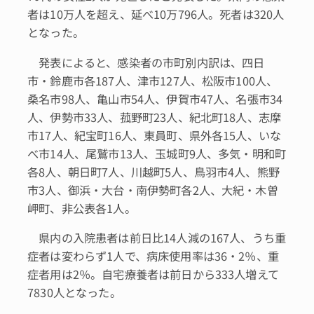
者は10万人を超え、延べ10万796人。死者は320人
となった。
発表によると、感染者の市町別内訳は、四日
市・鈴鹿市各187人、津市127人、松阪市100人、
桑名市98人、亀山市54人、伊賀市47人、名張市34
人、伊勢市33人、菰野町23人、紀北町18人、志摩
市17人、紀宝町16人、東員町、県外各15人、いな
べ市14人、尾鷲市13人、玉城町9人、多気・明和町
各8人、朝日町7人、川越町5人、鳥羽市4人、熊野
市3人、御浜・大台・南伊勢町各2人、大紀・木曽
岬町、非公表各1人。
県内の入院患者は前日比14人減の167人、うち重
症者は変わらず1人で、病床使用率は36・2％、重
症者用は2％。自宅療養者は前日から333人増えて
7830人となった。