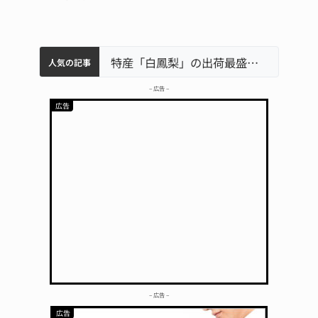
中学校の陶壁モニュメント 地元建設会社がボランティアで清掃 伊賀
名張市水道料金47％値上げへ 答申案、審議会で大筋まとまる
名張市立病院のDMAT、熊本地震の被災地へ 能登以来3回目の派遣
特産「白鳳梨」の出荷最盛期 直売所にぎわう 伊賀
人気の記事
– 広告 –
– 広告 –