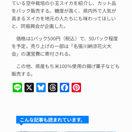
ている空中栽培の小玉スイカを紹介し、カット品
をパック販売する。糖度が高く、県内外で人気が
高まるスイカを地元の人たちにも味わってほしい
と、同振興会が企画した。
価格は1パック500円（税込）で、50パック程度
を予定。売り上げの一部は「名張川納涼花火大
会」の運営費に寄付される。
この他、県産もち米100％使用の揚げ菓子なども
販売する。
Li
X
Bl
T
F
Pi
n
u
hr
a
n
e
e
e
c
te
s
a
e
re
こんな記事も読まれています。
k
d
b
st