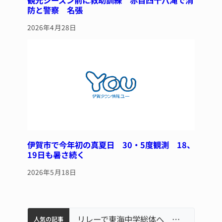
観光シーズン前に救助訓練 赤目四十八滝で消
防と警察 名張
2026年4月28日
伊賀市で今年初の真夏日 30・5度観測 18、
19日も暑さ続く
2026年5月18日
中学校の陶壁モニュメント 地元建設会社がボランティアで清掃 伊賀
【インターハイ⑨】ソフトテニス ミス減らし上位狙う 近大高専
名張市立病院のDMAT、熊本地震の被災地へ 能登以来3回目の派遣
リレーで東海中学総体へ 伊賀・名張
人気の記事