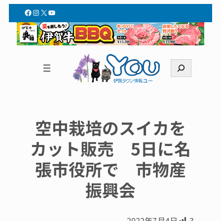
Facebook
Instagram
X
YouTube
検
索
空中栽培のスイカを
カット販売 5日に名
張市役所で 市物産
振興会
2022年7月4日
3