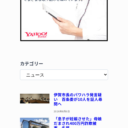
カテゴリー
伊賀市長のパワハラ発言疑
い 百条委が10人を証人尋
問へ
2026年8月6日
「息子が妊娠させた」母娘
だまされ400万円詐欺被
害 名張