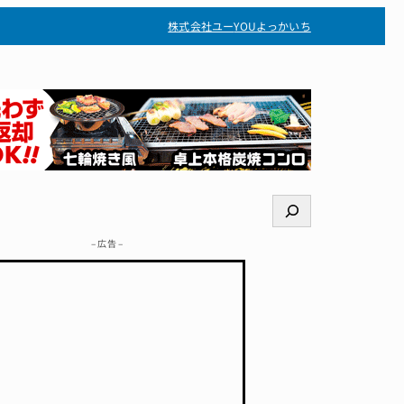
株式会社ユー
YOUよっかいち
検
索
– 広告 –