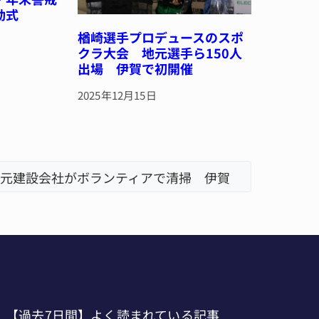
動式
楢崎選手プロデュースのスポ
クラ大会 地元選手ら150人
出場 伊賀で初開催
2025年12月15日
元建設会社がボランティアで清掃 伊賀
名張市立
「息子が
【過去7日間】よく読まれている記事