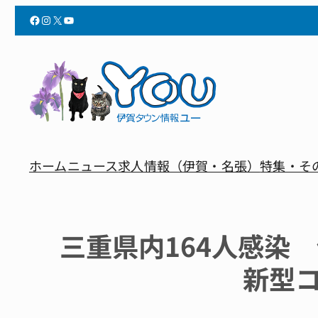
Facebook
Instagram
X
YouTube
ホーム
ニュース
求人情報（伊賀・名張）
特集・そ
三重県内164人感染
新型