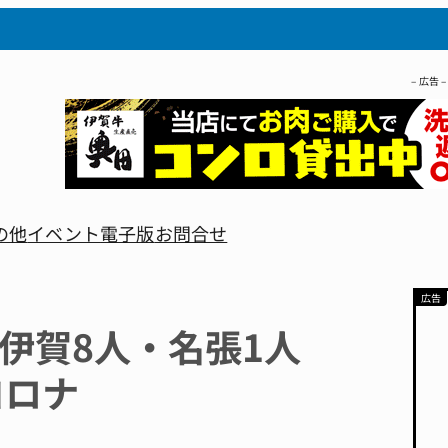
– 広告 –
の他
イベント
電子版
お問合せ
 伊賀8人・名張1人
コロナ