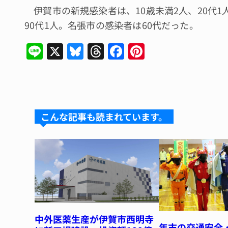
伊賀市の新規感染者は、10歳未満2人、20代1人、
90代1人。名張市の感染者は60代だった。
Li
X
Bl
T
F
Pi
n
u
hr
a
n
e
e
e
c
te
s
a
e
re
k
d
b
st
こんな記事も読まれています。
y
s
o
o
k
中外医薬生産が伊賀市西明寺
年末の交通安