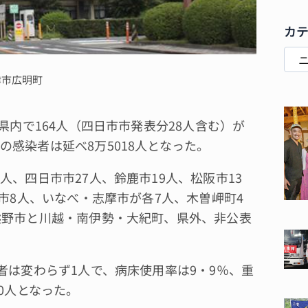
カ
津市広明町
県内で164人（四日市市発表分28人含む）が
感染者は延べ8万5018人となった。
、四日市市27人、鈴鹿市19人、松阪市13
賀市8人、いなべ・志摩市が各7人、木曽岬町4
熊野市と川越・南伊勢・大紀町、県外、非公表
者は変わらず1人で、病床使用率は9・9％、重
0人となった。