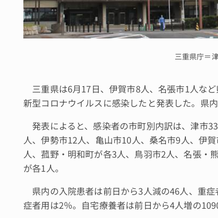
三重県庁＝
三重県は6月17日、伊賀市8人、名張市1人など
新型コロナウイルスに感染したと発表した。県内の
発表によると、感染者の市町別内訳は、津市33人
人、伊勢市12人、亀山市10人、桑名市9人、伊
人、菰野・明和町が各3人、鳥羽市2人、名張・
が各1人。
県内の入院患者は前日から3人減の46人、重症
症者用は2％。自宅療養者は前日から4人増の109