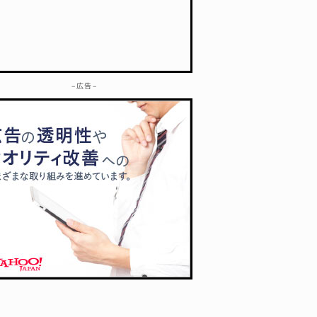
– 広告 –