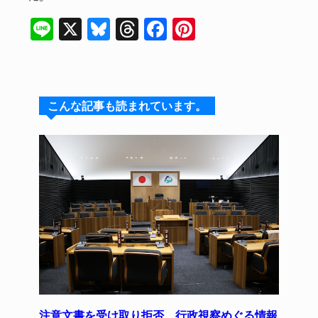
Li
X
Bl
T
F
Pi
n
u
hr
a
n
e
e
e
c
te
s
a
e
re
こんな記事も読まれています。
k
d
b
st
y
s
o
o
k
注意文書を受け取り拒否 行政視察めぐる情報