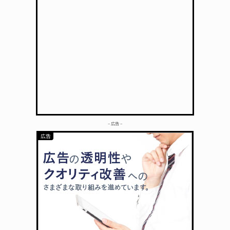
– 広告 –