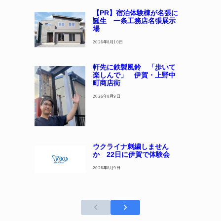
【PR】宿泊体験棟が名張に
誕生 一条工務店名張展示
場
2026年8月10日
軒先に鉄製風鈴 「歩いて
楽しんで」 伊賀・上野中
町商店街
2026年8月9日
ウクライナ刺繍しません
か 22日に伊賀で体験会
2026年8月9日