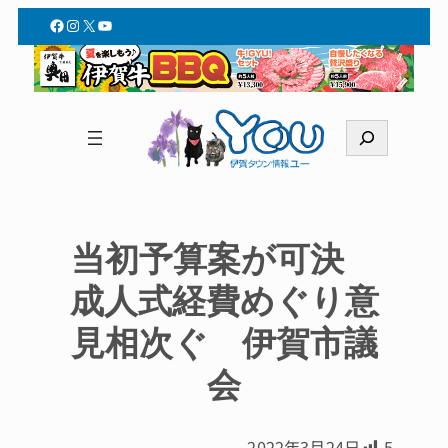
Facebook
Instagram
X
YouTube
検
索
当初予算案が可決
成人式経費めぐり意
見相次ぐ 伊賀市議
会
2022年3月24日
5