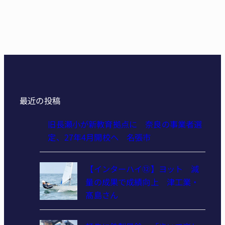
最近の投稿
旧長瀬小が新教育拠点に 奈良の事業者選
定、27年4月開校へ 名張市
【インターハイ⑫】ヨット 減
量の成果で成績向上 津工業・
髙島さん