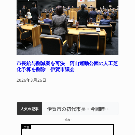
市長給与削減案を可決 阿山運動公園の人工芝
化予算を削除 伊賀市議会
2026年3月26日
特産「白鳳梨」の出荷最盛期 直売所にぎわう 伊賀
名張市水道料金47％値上げへ 答申案、審議会で大筋まとまる
名張市立病院のDMAT、熊本地震の被災地へ 能登以来3回目の派遣
伊賀市の初代市長・今岡睦之さん死去 87歳
人気の記事
– 広告 –