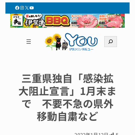
Facebook
Instagram
X
YouTube
検
索
三重県独自「感染拡
大阻止宣言」1月末ま
で 不要不急の県外
移動自粛など
2022年1月12日
5