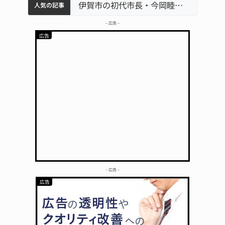
特産「白鳳梨」の出荷最盛期 直売所にぎわう 伊賀
名張市水道料金47％値上げへ 答申案、審議会で大筋まとまる
名張市立病院のDMAT、熊本地震の被災地へ 能登以来3回目の派遣
伊賀市の初代市長・今岡睦之さん死去 87歳
人気の記事
– 広告 –
– 広告 –