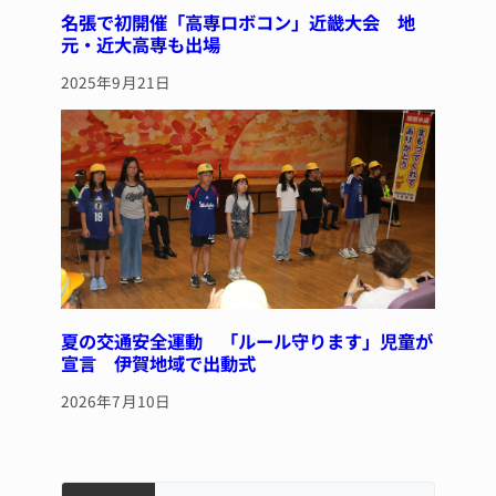
名張で初開催「高専ロボコン」近畿大会 地
元・近大高専も出場
2025年9月21日
夏の交通安全運動 「ルール守ります」児童が
宣言 伊賀地域で出動式
2026年7月10日