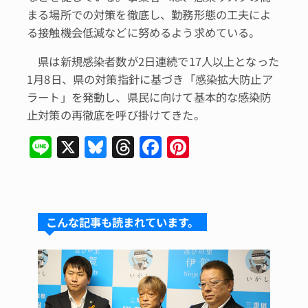
まる場所での対策を徹底し、勤務形態の工夫によ
る接触機会低減などに努めるよう求めている。
県は新規感染者数が2日連続で17人以上となった
1月8日、県の対策指針に基づき「感染拡大防止ア
ラート」を発動し、県民に向けて基本的な感染防
止対策の再徹底を呼び掛けてきた。
Li
X
Bl
T
F
Pi
n
u
hr
a
n
e
e
e
c
te
s
a
e
re
こんな記事も読まれています。
k
d
b
st
y
s
o
o
k