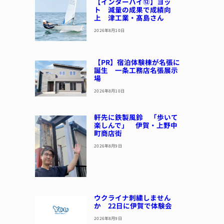
【インターハイ⑫】ヨッ
ト 減量の成果で成績向
上 津工業・髙島さん
2026年8月10日
【PR】宿泊体験棟が名張に
誕生 一条工務店名張展示
場
2026年8月10日
軒先に鉄製風鈴 「歩いて
楽しんで」 伊賀・上野中
町商店街
2026年8月9日
ウクライナ刺繍しません
か 22日に伊賀で体験会
2026年8月9日