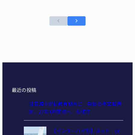
最近の投稿
旧長瀬小が新教育拠点に 奈良の事業者選
定、27年4月開校へ 名張市
【インターハイ⑫】ヨット 減