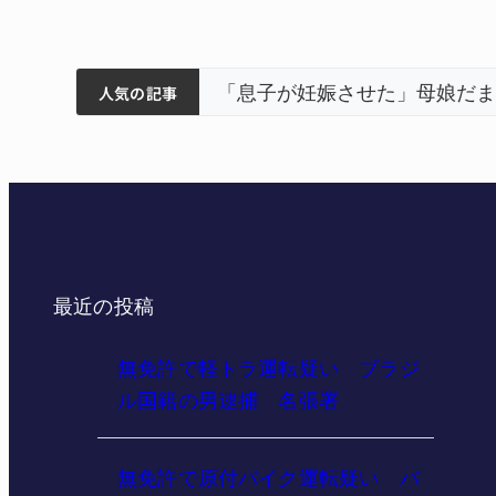
筋まとまる
ティアで清掃 伊賀
以来3回目の派遣
被害 名張
特産「白鳳梨」の出荷最盛
人気の記事
最近の投稿
無免許で軽トラ運転疑い ブラジ
ル国籍の男逮捕 名張署
無免許で原付バイク運転疑い バ