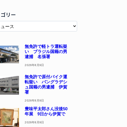
テゴリー
無免許で軽トラ運転疑
い ブラジル国籍の男
逮捕 名張署
2026年8月9日
無免許で原付バイク運
転疑い バングラデシ
ュ国籍の男逮捕 伊賀
署
2026年8月9日
豊味平太郎さん没後50
年展 9日から伊賀で
2026年8月9日