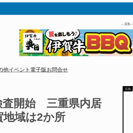
– 広告 
の他
イベント
電子版
お問合せ
検査開始 三重県内居
賀地域は2か所