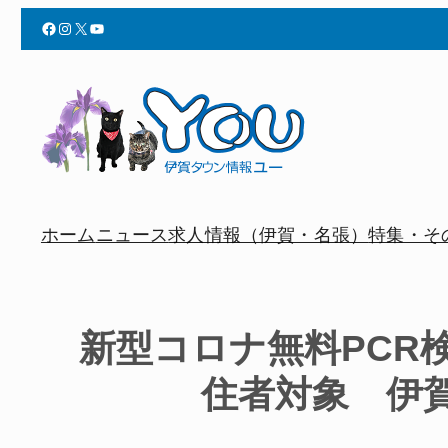
Facebook
Instagram
X
YouTube
ホーム
ニュース
求人情報（伊賀・名張）
特集・そ
新型コロナ無料PCR
住者対象 伊