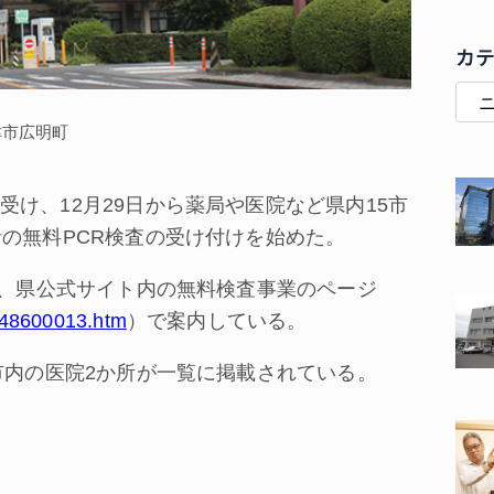
カ
津市広明町
け、12月29日から薬局や医院など県内15市
者の無料PCR検査の受け付けを始めた。
で、県公式サイト内の無料検査事業のページ
348600013.htm
）で案内している。
市内の医院2か所が一覧に掲載されている。