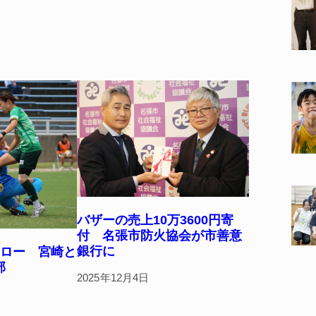
バザーの売上10万3600円寄
付 名張市防火協会が市善意
銀行に
ドロー 宮崎と
部
2025年12月4日