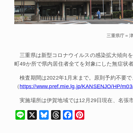
三重県庁＝
三重県は新型コロナウイルスの感染拡大傾向を受
町49か所で県内居住者全てを対象にした無症状
検査期間は2022年1月末まで。原則予約不要
（
https://www.pref.mie.lg.jp/KANSENJO/HP/m0
実施場所は伊賀地域では12月29日現在、名張
Li
X
Bl
T
F
Pi
n
u
hr
a
nt