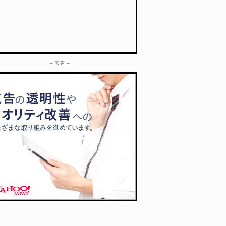
– 広告 –