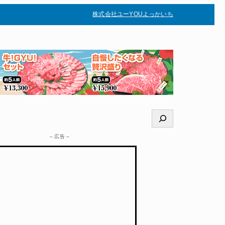
株式会社ユー
YOUよっかいち
–
検
索
– 広告 –