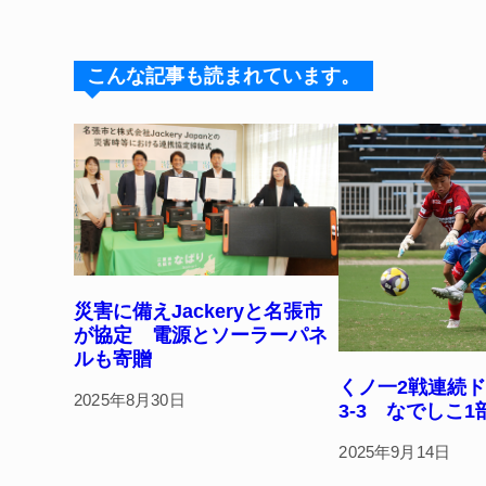
e
e
e
c
er
s
a
e
e
k
d
b
st
こんな記事も読まれています。
y
s
o
o
k
災害に備えJackeryと名張市
が協定 電源とソーラーパネ
ルも寄贈
くノ一2戦連続
2025年8月30日
3-3 なでしこ1
2025年9月14日