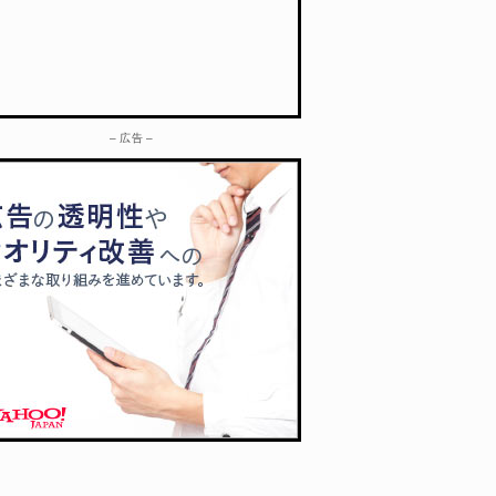
– 広告 –