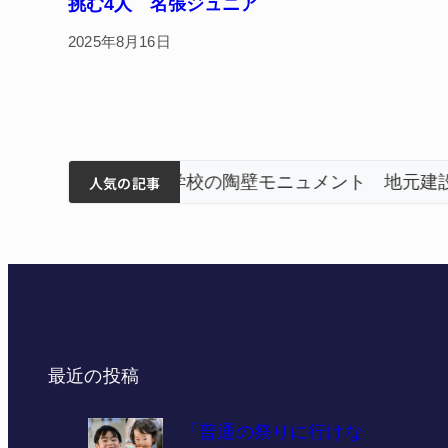
挑む4人 名張ジュニア
2025年8月16日
筋まとまる
ティアで清掃 伊賀
名張市立病院のDMAT、熊本
人気の記事
最近の投稿
「普通の祭りに行けな