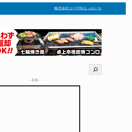
株式会社ユー
YOUよっかいち
–
検
索
– 広告 –