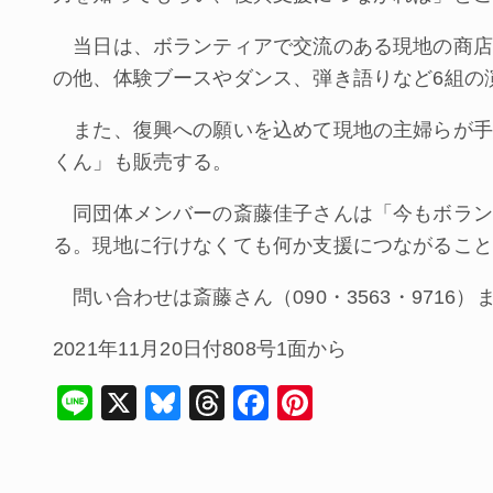
当日は、ボランティアで交流のある現地の商店
の他、体験ブースやダンス、弾き語りなど6組の
また、復興への願いを込めて現地の主婦らが手
くん」も販売する。
同団体メンバーの斎藤佳子さんは「今もボラン
る。現地に行けなくても何か支援につながること
問い合わせは斎藤さん（090・3563・9716）
2021年11月20日付808号1面から
Li
X
Bl
T
F
Pi
n
u
hr
a
nt
e
e
e
c
er