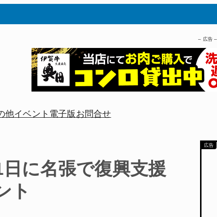
– 広告 
の他
イベント
電子版
お問合せ
1日に名張で復興支援
ント