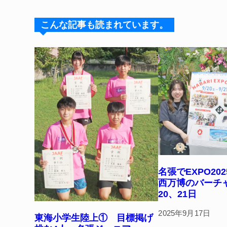
s
a
e
e
k
d
b
st
こんな記事も読まれています。
y
s
o
o
k
名張でEXPO20
西万博のバー
20、21日
2025年9月17日
東海小学生陸上① 目標掲げ