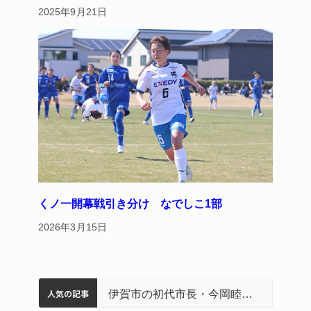
2025年9月21日
くノ一開幕戦引き分け なでしこ1部
2026年3月15日
人気の記事
名張市立病院のDMAT、熊本地震の被災地へ 能登以来3回目の派遣
特産「白鳳梨」の出荷最盛期 直売所にぎわう 伊賀
名張市水道料金47％値上げへ 答申案、審議会で大筋まとまる
伊賀市の初代市長・今岡睦之さん死去 87歳