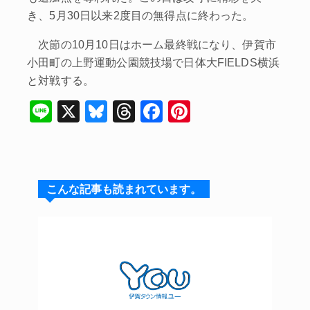
き、5月30日以来2度目の無得点に終わった。
次節の10月10日はホーム最終戦になり、伊賀市
小田町の上野運動公園競技場で日体大FIELDS横浜
と対戦する。
Li
X
Bl
T
F
Pi
n
u
hr
a
nt
e
e
e
c
er
s
a
e
e
こんな記事も読まれています。
k
d
b
st
y
s
o
o
k