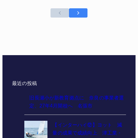
最近の投稿
旧長瀬小が新教育拠点に 奈良の事業者選
定、27年4月開校へ 名張市
【インターハイ⑫】ヨット 減
量の成果で成績向上 津工業・