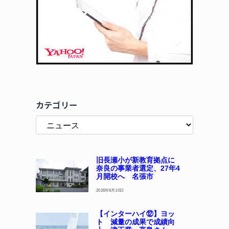
カテゴリー
旧長瀬小が新教育拠点に
奈良の事業者選定、27年4
月開校へ 名張市
2026年8月10日
【インターハイ⑫】ヨッ
ト 減量の成果で成績向