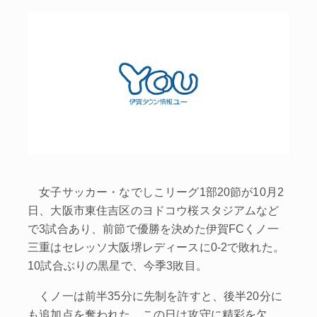
女子サッカー・なでしこリーグ1部20節が10月2
日、大阪市東住吉区のヨドコウ桜スタジアムなど
で3試合あり、前節で優勝を決めた伊賀FCくノ一
三重はセレッソ大阪堺レディースに0‐2で敗れた。
10試合ぶりの黒星で、今季3敗目。
くノ一は前半35分に先制を許すと、後半20分に
も追加点を奪われた。この日は攻守に精彩を欠