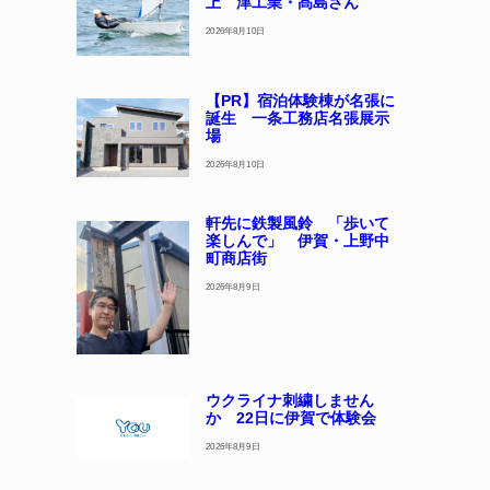
上 津工業・髙島さん
2026年8月10日
【PR】宿泊体験棟が名張に
誕生 一条工務店名張展示
場
2026年8月10日
軒先に鉄製風鈴 「歩いて
楽しんで」 伊賀・上野中
町商店街
2026年8月9日
ウクライナ刺繍しません
か 22日に伊賀で体験会
2026年8月9日