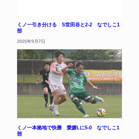
くノ一引き分ける S世田谷と2‐2 なでしこ1
部
2025年9月7日
くノ一本拠地で快勝 愛媛Lに5‐0 なでしこ1
部