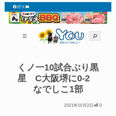
Facebook
Instagram
X
YouTube
検
索
くノ一10試合ぶり黒
星 C大阪堺に0-2
なでしこ1部
2021年10月2日
0