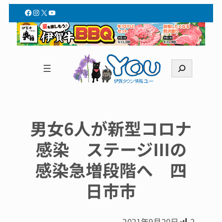
Facebook
Instagram
X
YouTube
検
索
男女6人が新型コロナ
感染 ステージⅢの
感染急増段階へ 四
日市市
2021年9月20日
2