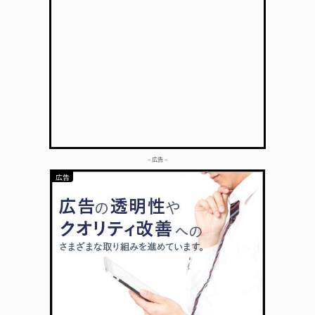
– 広告 –