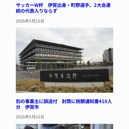
サッカーW杯 伊賀出身・町野選手、2大会連
続の代表入りならず
2026年5月15日
別の事業主に誤送付 封筒に税額通知書410人
分 伊賀市
2026年5月22日