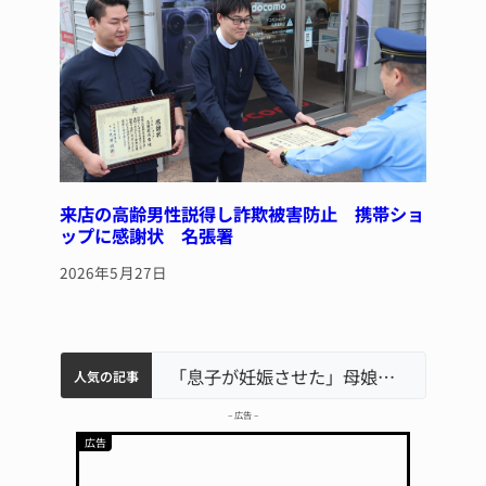
来店の高齢男性説得し詐欺被害防止 携帯ショ
ップに感謝状 名張署
2026年5月27日
中学校の陶壁モニュメント 地元建設会社がボランティアで清掃 伊賀
名張市水道料金47％値上げへ 答申案、審議会で大筋まとまる
名張市立病院のDMAT、熊本地震の被災地へ 能登以来3回目の派遣
「息子が妊娠させた」母娘だまされ400万円詐欺被害 名張
人気の記事
– 広告 –