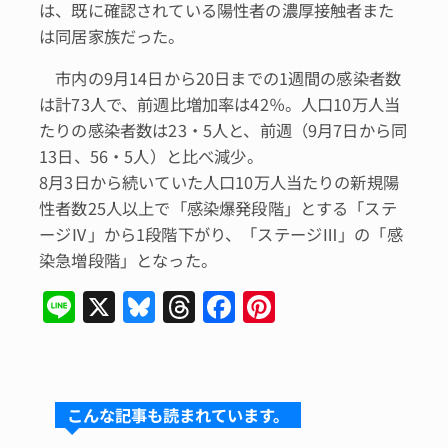
は、既に確認されている陽性者の濃厚接触者また
は同居家族だった。
市内の9月14日から20日までの1週間の感染者数
は計73人で、前週比増加率は42％。人口10万人当
たりの感染者数は23・5人と、前週（9月7日から同
13日、56・5人）と比べ減少。
8月3日から続いていた人口10万人当たりの新規陽
性者数25人以上で「感染爆発段階」とする「ステ
ージⅣ」から1段階下がり、「ステージⅢ」の「感
染急増段階」となった。
Li
X
Bl
T
F
Pi
n
u
hr
a
n
e
e
e
c
te
s
a
e
re
こんな記事も読まれています。
k
d
b
st