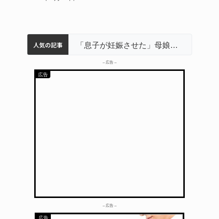
人気の記事
名張市立病院のDMAT、熊本地震の被災地へ 能登以来3回目の派遣
中学校の陶壁モニュメント 地元建設会社がボランティアで清掃 伊賀
「息子が妊娠させた」母娘だまされ400万円詐欺被害 名張
名張市水道料金47％値上げへ 答申案、審議会で大筋まとまる
名張市、給食センター整備へ実施計画案 14小学校集約の年次計画も
– 広告 –
– 広告 –