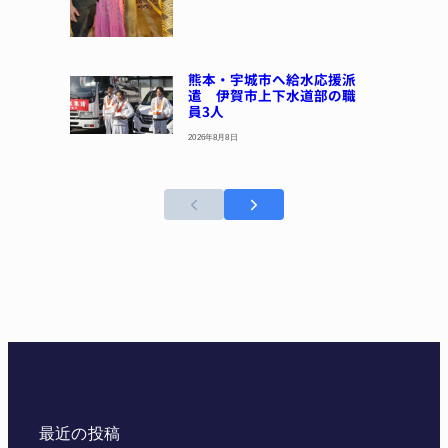
熊本・宇城市へ給水応援派
遣 伊賀市上下水道部の職
員3人
2026年8月8日
最近の投稿