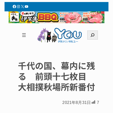
Facebook
Instagram
X
YouTube
検
索
千代の国、幕内に残
る 前頭十七枚目
大相撲秋場所新番付
2021年8月31日
7