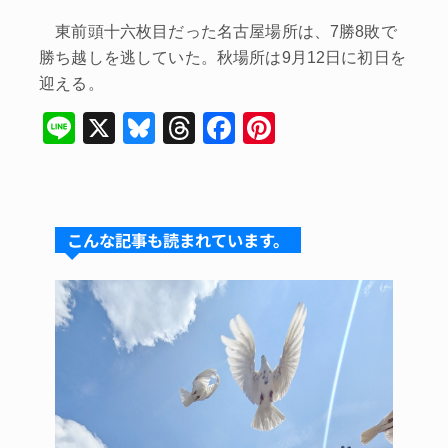
東前頭十六枚目だった名古屋場所は、7勝8敗で
勝ち越しを逃していた。秋場所は9月12日に初日を
迎える。
Li
X
Bl
T
F
Pi
n
u
hr
a
nt
e
e
e
c
er
s
a
e
e
こんな記事も読まれています。
k
d
b
st
y
s
o
o
k