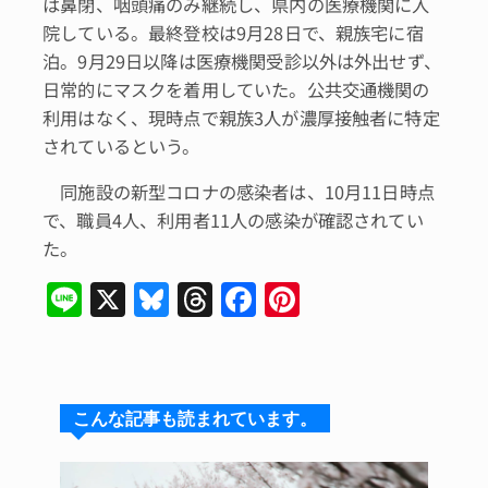
は鼻閉、咽頭痛のみ継続し、県内の医療機関に入
院している。最終登校は9月28日で、親族宅に宿
泊。9月29日以降は医療機関受診以外は外出せず、
日常的にマスクを着用していた。公共交通機関の
利用はなく、現時点で親族3人が濃厚接触者に特定
されているという。
同施設の新型コロナの感染者は、10月11日時点
で、職員4人、利用者11人の感染が確認されてい
た。
Li
X
Bl
T
F
Pi
n
u
hr
a
n
e
e
e
c
te
s
a
e
re
こんな記事も読まれています。
k
d
b
st
y
s
o