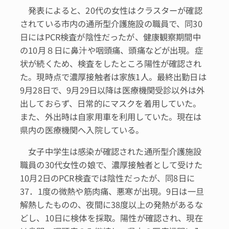
発表によると、20代の女性はクラスターが確認
されている市内の通所型介護施設の職員で、同30
日にはPCR検査が陰性だったが、健康観察期間中
の10月８日に鼻汁や咽頭痛、頭痛などが出現。症
状が続くため、検査をしたところ陽性が確認され
た。現時点で濃厚接触者は家族1人。最終出勤日は
9月28日で、9月29日以降は医療機関受診以外は外
出しておらず、日常的にマスクを着用していた。
また、外出時は自家用車を利用していた。現在は
県内の医療機関へ入院している。
女子中学生は感染が確認された通所型介護施設
職員の30代女性の娘で、濃厚接触者として受けた
10月2日のPCR検査では陰性だったが、同8日に
37．1度の微熱や筋肉痛、悪寒が出現。9日は一旦
解熱したものの、夜間に38度以上の発熱があるな
どし、10日に検体を採取。陽性が確認され、現在