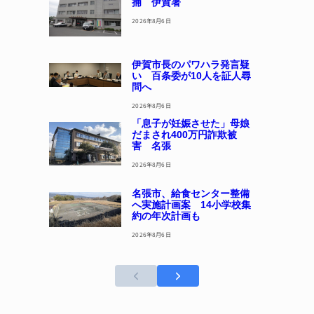
捕 伊賀署
2026年8月6日
伊賀市長のパワハラ発言疑
い 百条委が10人を証人尋
問へ
2026年8月6日
「息子が妊娠させた」母娘
だまされ400万円詐欺被
害 名張
2026年8月6日
名張市、給食センター整備
へ実施計画案 14小学校集
約の年次計画も
2026年8月6日