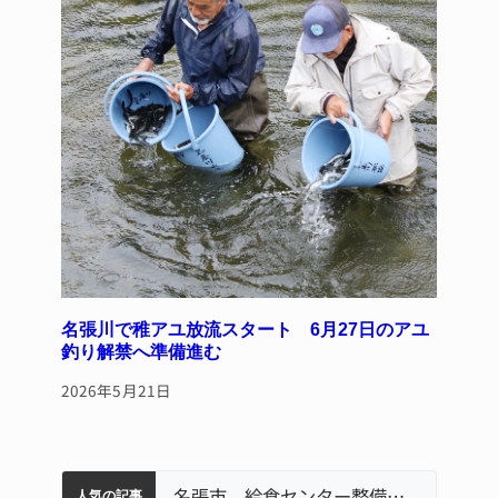
名張川で稚アユ放流スタート 6月27日のアユ
釣り解禁へ準備進む
2026年5月21日
リレーで東海中学総体へ 伊賀・名張
【インターハイ⑨】ソフトテニス ミス減らし上位狙う 近大高専
名張市、給食センター整備へ実施計画案 14小学校集約の年次計画も
名張市立病院のDMAT、熊本地震の被災地へ 能登以来3回目の派遣
中学校の陶壁モニュメント 地元建設会社がボランティアで清掃 伊賀
人気の記事