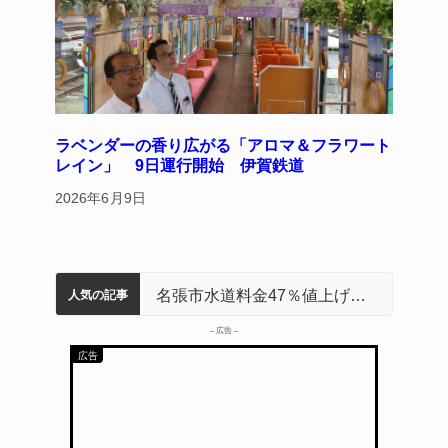
ラベンダーの香り広がる「アロマ＆フラワート
レイン」 9日運行開始 伊賀鉄道
2026年6月9日
名張市立病院のDMAT、熊本地震の被災地へ 能登以来3回目の派遣
中学校の陶壁モニュメント 地元建設会社がボランティアで清掃 伊賀
「息子が妊娠させた」母娘だまされ400万円詐欺被害 名張
器物損壊容疑で83歳女逮捕 伊賀署
名張市水道料金47％値上げへ 答申案、審議会で大筋まとまる
人気の記事
– 広告 –