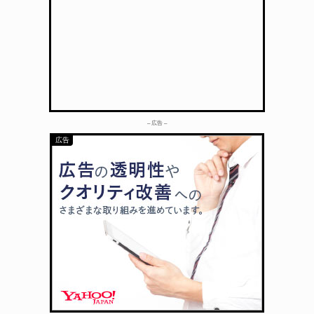
– 広告 –