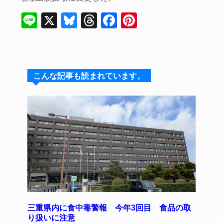
Li
X
Bl
T
F
Pi
n
u
hr
a
nt
e
e
e
c
er
s
a
e
e
こんな記事も読まれています。
k
d
b
st
y
s
o
o
k
三重県内に食中毒警報 今年3回目 食品の取
り扱いに注意