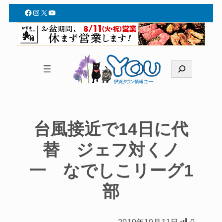
Facebook
Instagram
X
YouTube
検
索
台風接近で14日に代
替 ジェフ対くノ
一 なでしこリーグ1
部
2019年10月11日
0