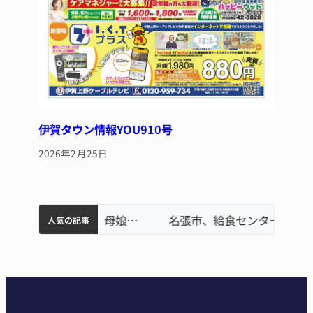
伊賀タウン情報YOU910号
2026年2月25日
中学校の陶壁モニュメント 地元建設会社がボランティアで清掃 伊賀
「息子が妊娠させた」母娘だまされ400万円詐欺被害 名張
名張市水道料金47％値上げへ 答申案、審議会で大筋まとまる
名張市立病院のDMAT、熊本地震の被災地へ 能登以来3回目の派遣
名張市、給食センター整備へ実施計画案 14小学校集約の年次計画も
人気の記事