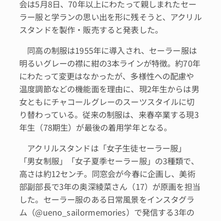
会は5月8日、70年以上にわたって親しまれたセー
ラー服と学ランの思い出を形に残そうと、アクリル
スタンドを製作・販売すると発表した。
同高の制服は1955年に導入され、セーラー服は
明るいグレーの襟に紺の3本ラインが特徴。約70年
にわたって変更はなかったが、多様性への配慮や
温度調節などの機能面を理由に、現2年生からは男
女ともにチャコールグレーのスーツスタイルに切
り替わっている。従来の制服は、来春卒業する現3
年生（78期生）が最後の着用学年となる。
アクリルスタンドは「女子生徒セーラー服」
「男女制服」「女子夏季セーラー服」の3種類で、
高さは約12センチ。同窓会が今春に企画し、美術
部副部長で3年の奥深綾菜さん（17）が原画を担当
した。セーラー服のある日常風景をインスタグラ
ム（@ueno_sailormemories）で発信する3年の