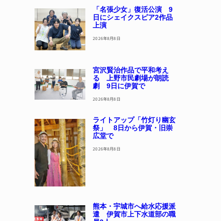
「名張少女」復活公演 9
日にシェイクスピア2作品
上演
2026年8月8日
宮沢賢治作品で平和考え
る 上野市民劇場が朗読
劇 9日に伊賀で
2026年8月8日
ライトアップ「竹灯り幽玄
祭」 8日から伊賀・旧崇
広堂で
2026年8月8日
熊本・宇城市へ給水応援派
遣 伊賀市上下水道部の職