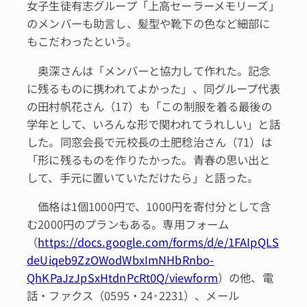
女子生徒有志グループ「上高セーラーメモリーズ」
のメンバーも助言し、髪型や靴下の色など細部に
もこだわったという。
奥深さんは「メンバーと協力して作れた。記念
に残るものに携われてよかった」、同グループ代表
の田村帆花さん（17）も「この制服を着る最後の
学年として、いろんな形で関われてうれしい」と話
した。同窓会長で元校長の土肥稔治さん（71）は
「形に残るものを作りたかった。青春の思い出と
して、手元に置いていただけたら」と語った。
価格は1個1000円で、1000円を寄付分として含
む2000円のプランもある。専用フォーム
（
https://docs.google.com/forms/d/e/1FAIpQLS
deUiqeb9ZzOWodWbxImNHbRnbo-
QhKPaJzJpSxHtdnPcRt0Q/viewform
）の他、電
話・ファクス（0595・24･2231）、メール