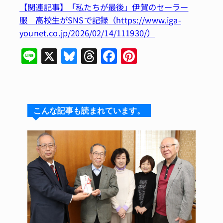
【関連記事】「私たちが最後」伊賀のセーラー
服 高校生がSNSで記録（https://www.iga-
younet.co.jp/2026/02/14/111930/）
Li
X
Bl
T
F
Pi
n
u
hr
a
n
e
e
e
c
te
s
a
e
re
こんな記事も読まれています。
k
d
b
st
y
s
o
o
k