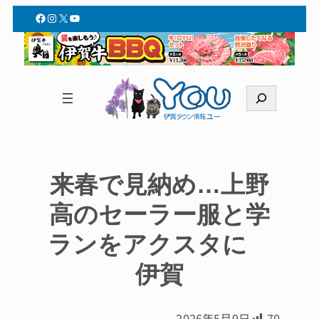
Facebook
Instagram
X
YouTube
検
索
来春で見納め…上野
高のセーラー服と学
ランをアクスタに
伊賀
2026年5月9日
70