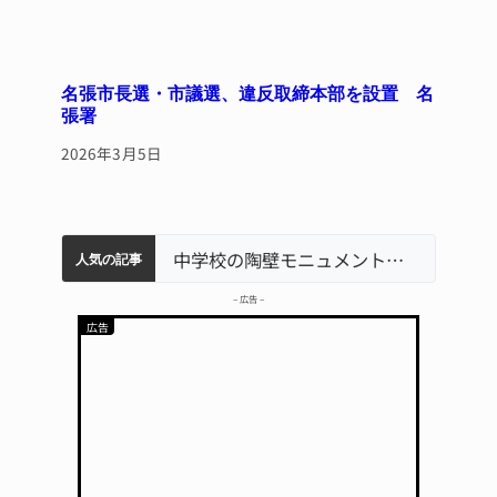
名張市長選・市議選、違反取締本部を設置 名
張署
2026年3月5日
名張市水道料金47％値上げへ 答申案、審議会で大筋まとまる
器物損壊容疑で83歳女逮捕 伊賀署
中学校の陶壁モニュメント 地元建設会社がボランティアで清掃 伊賀
人気の記事
– 広告 –