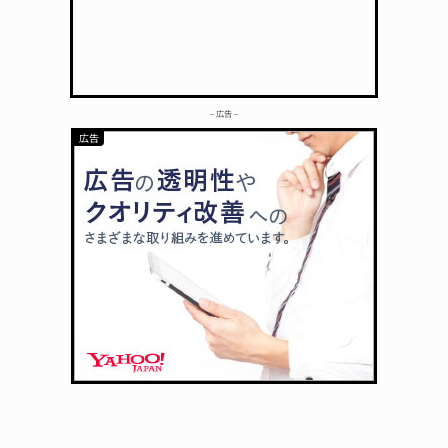
– 広告 –