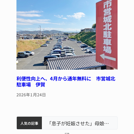
利便性向上へ、4月から通年無料に 市営城北
駐車場 伊賀
2026年1月24日
中学校の陶壁モニュメント 地元建設会社がボランティアで清掃 伊賀
名張市水道料金47％値上げへ 答申案、審議会で大筋まとまる
名張市立病院のDMAT、熊本地震の被災地へ 能登以来3回目の派遣
「息子が妊娠させた」母娘だまされ400万円詐欺被害 名張
人気の記事
– 広告 –