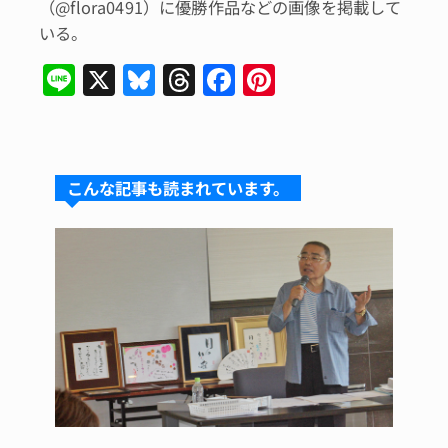
（@flora0491）に優勝作品などの画像を掲載して
いる。
Li
X
Bl
T
F
Pi
n
u
hr
a
n
e
e
e
c
te
s
a
e
re
こんな記事も読まれています。
k
d
b
st
y
s
o
o
k