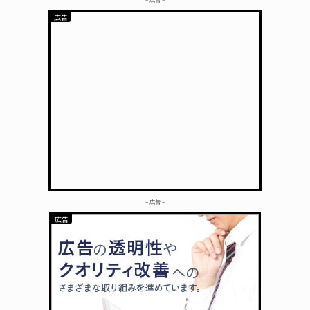
– 広告 –