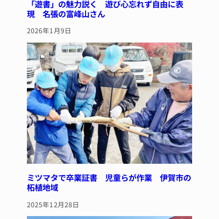
「遊書」の魅力説く 遊び心忘れず自由に表
現 名張の富峰山さん
2026年1月9日
ミツマタで卒業証書 児童らが作業 伊賀市の
柘植地域
2025年12月28日