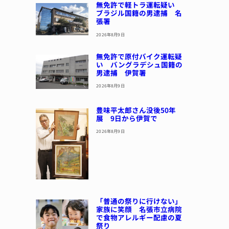
無免許で軽トラ運転疑い
ブラジル国籍の男逮捕 名
張署
2026年8月9日
無免許で原付バイク運転疑
い バングラデシュ国籍の
男逮捕 伊賀署
2026年8月9日
豊味平太郎さん没後50年
展 9日から伊賀で
2026年8月9日
「普通の祭りに行けない」
家族に笑顔 名張市立病院
で食物アレルギー配慮の夏
祭り