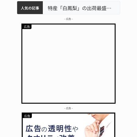
中学校の陶壁モニュメント 地元建設会社がボランティアで清掃 伊賀
名張市水道料金47％値上げへ 答申案、審議会で大筋まとまる
名張市立病院のDMAT、熊本地震の被災地へ 能登以来3回目の派遣
特産「白鳳梨」の出荷最盛期 直売所にぎわう 伊賀
人気の記事
– 広告 –
– 広告 –