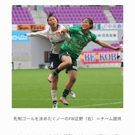
先制ゴールを決めたくノ一のFW正野（右）＝チーム提供