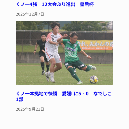
くノ一4強 12大会ぶり進出 皇后杯
2025年12月7日
くノ一本拠地で快勝 愛媛Lに5‐0 なでしこ
1部
2025年9月21日