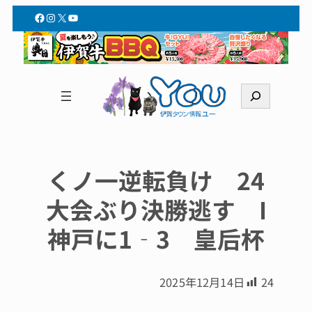
Facebook
Instagram
X
YouTube
検
索
くノ一逆転負け 24
大会ぶり決勝逃す I
神戸に1‐3 皇后杯
2025年12月14日
24