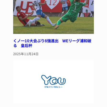
くノ一10大会ぶり8強進出 WEリーグ浦和破
る 皇后杯
2025年11月24日