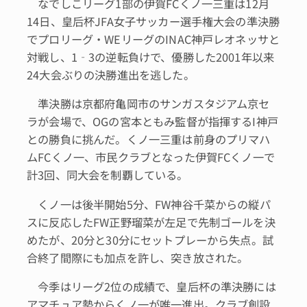
なでしこリーグ1部の伊賀FCくノ一三重は12月
14日、皇后杯JFA女子サッカー選手権大会の準決勝
でプロリーグ・WEリーグのINAC神戸レオネッサと
対戦し、1‐3の逆転負けで、優勝した2001年以来
24大会ぶりの決勝進出を逃した。
準決勝は京都府亀岡市のサンガスタジアム京セ
ラが会場で、OGの宮本ともみ監督が指揮するI神戸
との勝負に挑んだ。くノ一三重は前身のプリマハ
ムFCくノ一、市民クラブとなった伊賀FCくノ一で
計3回、同大会を制覇している。
くノ一は後半開始5分、FW神谷千菜からの縦パ
スに反応したFW正野瑠菜が左足で先制ゴールを決
めたが、20分と30分にセットプレーから失点。試
合終了間際にも加点を許し、突き放された。
今季はリーグ2位の成績で、皇后杯の準決勝には
アマチュア勢からくノ一が唯一進出。クラブ創設