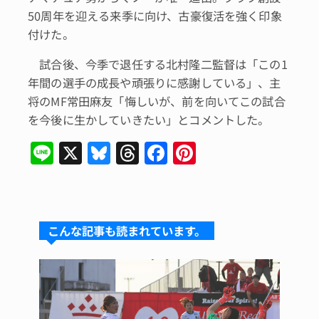
50周年を迎える来季に向け、古豪復活を強く印象
付けた。
試合後、今季で退任する北村隆二監督は「この1
年間の選手の成長や頑張りに感謝している」、主
将のMF常田麻友「悔しいが、前を向いてこの試合
を今後に生かしていきたい」とコメントした。
Li
X
Bl
T
F
Pi
n
u
hr
a
n
e
e
e
c
te
s
a
e
re
こんな記事も読まれています。
k
d
b
st
y
s
o
o
k