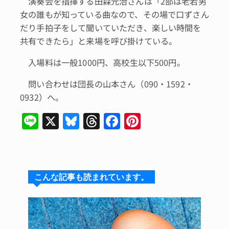
演奏会を指揮する田森元治さんは「2部は老若男
女の誰もが知っている曲なので、その場で口ずさん
だり手拍子をして聞いていただき、楽しい時間を
共有できたら」と来場を呼び掛けている。
入場料は一般1000円、高校生以下500円。
問い合わせは団長の山本さん（090・1592・
0932）へ。
Li
X
Bl
T
F
Pi
n
u
hr
a
n
e
e
e
c
te
s
a
e
re
こんな記事も読まれています。
k
d
b
st
y
s
o
o