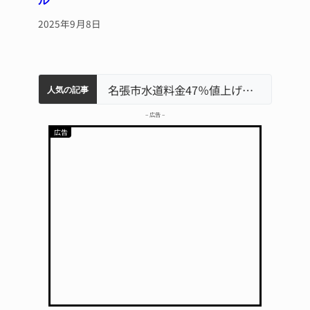
2025年9月8日
中学校の陶壁モニュメント 地元建設会社がボランティアで清掃 伊賀
【インターハイ⑨】ソフトテニス ミス減らし上位狙う 近大高専
名張市立病院のDMAT、熊本地震の被災地へ 能登以来3回目の派遣
名張市水道料金47％値上げへ 答申案、審議会で大筋まとまる
人気の記事
– 広告 –