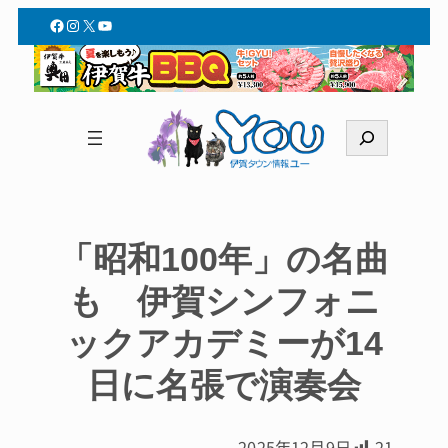
Facebook
Instagram
X
YouTube
検
索
「昭和100年」の名曲
も 伊賀シンフォニ
ックアカデミーが14
日に名張で演奏会
2025年12月9日
21