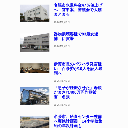
名張市水道料金47％値上げ
へ 答申案、審議会で大筋
まとまる
2026年8月6日
器物損壊容疑で83歳女逮
捕 伊賀署
2026年8月6日
伊賀市長のパワハラ発言疑
い 百条委が10人を証人尋
問へ
2026年8月6日
「息子が妊娠させた」母娘
だまされ400万円詐欺被
害 名張
2026年8月6日
名張市、給食センター整備
へ実施計画案 14小学校集
約の年次計画も