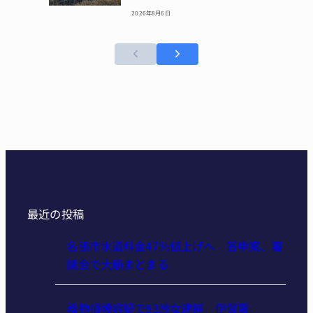
2026年8月6日
最近の投稿
名張市水道料金47％値上げへ 答申案、審
議会で大筋まとまる
器物損壊容疑で83歳女逮捕 伊賀署