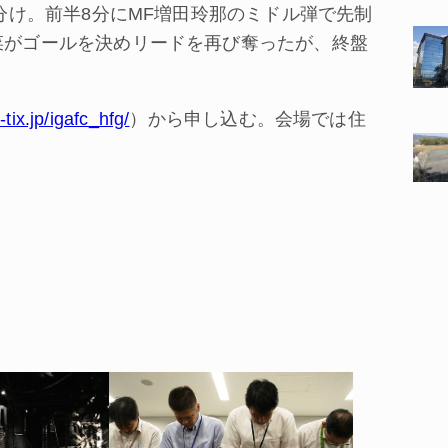
き分け。前半8分にMF増田玲那のミドル弾で先制
千菜がゴールを決めリードを再び奪ったが、終盤
tix.jp/igafc_hfg/
）から申し込む。会場では住