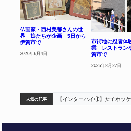
仏画家・西村美都さんの世
界 娘たちが企画 5日から
市街地に忍者体
伊賀市で
業 レストラン
2026年6月4日
賀市で
2025年8月27日
ティアで清掃 伊賀
以来3回目の派遣
狙う 近大高専
人気の記事