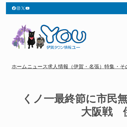
Facebook
Instagram
X
YouTube
ホーム
ニュース
求人情報（伊賀・名張）
特集・そ
くノ一最終節に市民無
大阪戦 