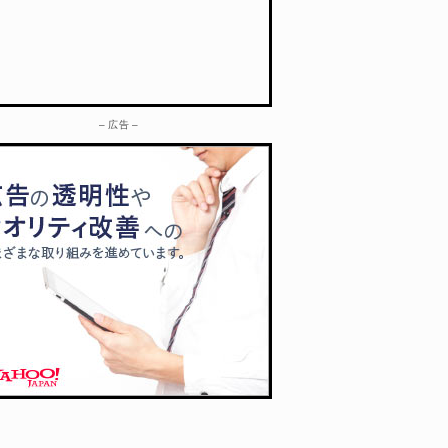
– 広告 –