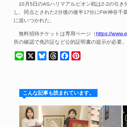
10月5日のASハリマアルビオン戦は2‐2の引
し、同点とされた2分後の後半17分にFW神谷
に追いつかれた。
無料招待チケットは専用ページ（
https://www.e-
所の確認で免許証など公的証明書の提示が必要。
Li
X
Bl
T
F
Pi
n
u
hr
a
nt
e
e
e
c
er
s
a
e
e
k
d
b
st
こんな記事も読まれています。
y
s
o
o
k