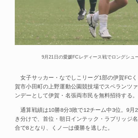
9月21日の愛媛FCレディース戦でロングシ
女子サッカー・なでしこリーグ1部の伊賀FCくノ
賀市小田町の上野運動公園競技場でスペランツァ
ンデーとして伊賀・名張両市民を無料招待する。
通算戦績は10勝8分3敗で12チーム中3位。9月
き分けで、首位・朝日インテック・ラブリッジ名
合で8となり、くノ一は優勝を逃した。