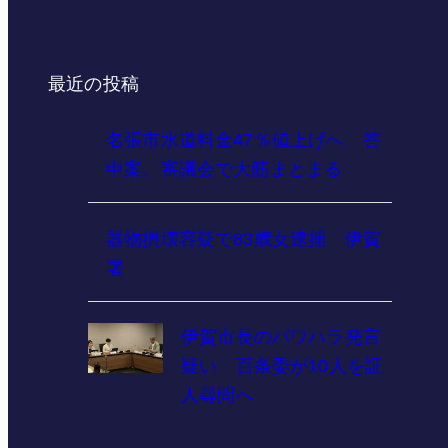
最近の投稿
名張市水道料金47％値上げへ 答
申案、審議会で大筋まとまる
器物損壊容疑で83歳女逮捕 伊賀
署
伊賀市長のパワハラ発言
疑い 百条委が10人を証
人尋問へ