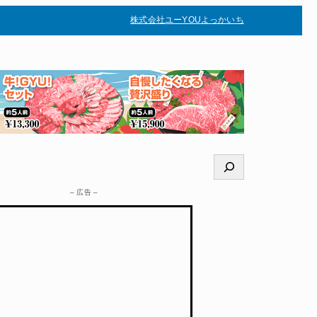
株式会社ユー
YOUよっかいち
–
検
索
– 広告 –