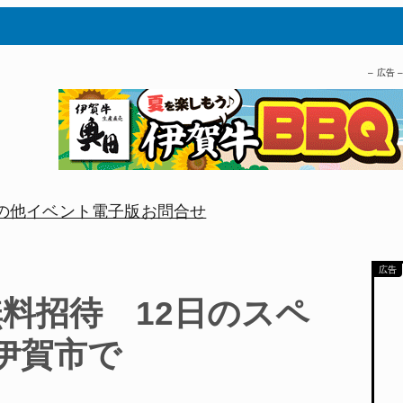
– 広告 
の他
イベント
電子版
お問合せ
料招待 12日のスペ
伊賀市で