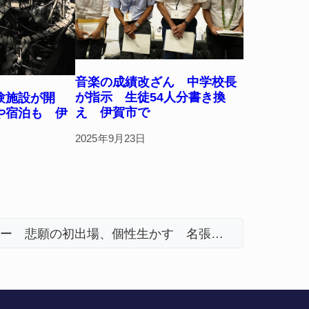
音楽の成績改ざん 中学校長
が指示 生徒54人分書き換
験施設が開
え 伊賀市で
や宿泊も 伊
2025年9月23日
【インターハイ⑪】女子ホッケー 悲願の初出場、個性生かす 名張青峰