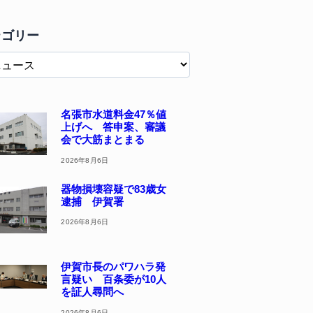
テゴリー
名張市水道料金47％値
上げへ 答申案、審議
会で大筋まとまる
2026年8月6日
器物損壊容疑で83歳女
逮捕 伊賀署
2026年8月6日
伊賀市長のパワハラ発
言疑い 百条委が10人
を証人尋問へ
2026年8月6日