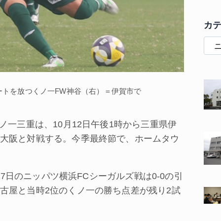
カ
ュートを放つくノ一FW神谷（右）＝伊賀市で
一三重は、10月12日午後1時から三重県伊
大阪と対戦する。今季最終節で、ホームタウ
27日のニッパツ横浜FCシーガルズ戦は0‐0の引
古屋と当時2位のくノ一の勝ち点差が残り2試